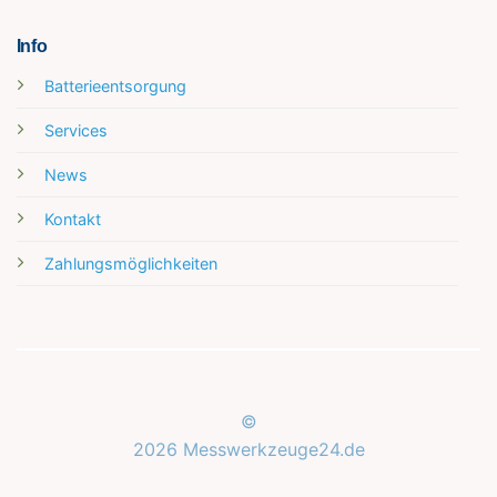
Info
Batterieentsorgung
Services
News
Kontakt
Zahlungsmöglichkeiten
Kundenbewertungen und Erfahrungen zu
Messwerkzeuge24.de
©
2026 Messwerkzeuge24.de
SEHR GUT
%
100