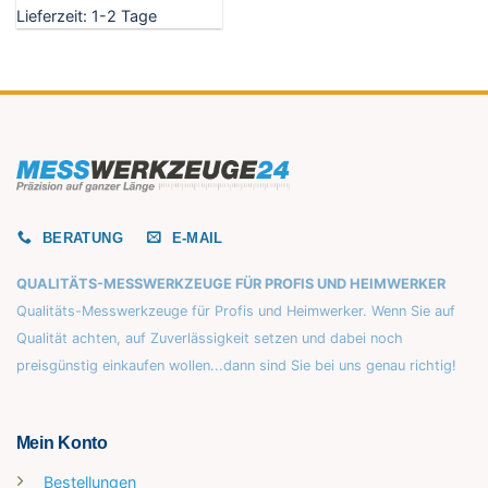
Lieferzeit:
1-2 Tage
auf.
Die
Optionen
können
auf
der
Produktseite
gewählt
werden
BERATUNG
E-MAIL
QUALITÄTS-MESSWERKZEUGE FÜR PROFIS UND HEIMWERKER
Qualitäts-Messwerkzeuge für Profis und Heimwerker. Wenn Sie auf
Qualität achten, auf Zuverlässigkeit setzen und dabei noch
preisgünstig einkaufen wollen...dann sind Sie bei uns genau richtig!
Mein Konto
Bestellungen