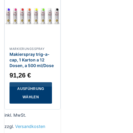
MARKIERUNGSSPRAY
Makierspray trig-a-
cap, 1 Karton a 12
Dosen, a 500 ml/Dose
91,26
€
AUSFÜHRUNG
WÄHLEN
Dieses
Produkt
inkl. MwSt.
weist
mehrere
zzgl.
Versandkosten
Varianten