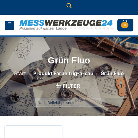
Zum
Inhalt
springen
0
Grün Fluo
Start
/
Produkt Farbe trig-a-cap
/
Grün Fluo
FILTER