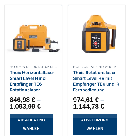
HORIZONTAL ROTATIONSLASER
HORIZONTAL UND VERTIKAL ROTATIONSLASER
Theis Horizontallaser
Theis Rotationslaser
Smart Level H incl.
Smart Level HV mit
Empfänger TE6
Empfänger TE6 und IR
Rotationslaser
Fernbedienung
846,98
€
–
974,61
€
–
1.093,99
€
1.144,78
€
AUSFÜHRUNG
AUSFÜHRUNG
WÄHLEN
WÄHLEN