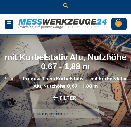
Zum
Inhalt
springen
0
mit Kurbelstativ Alu, Nutzhöhe
0,67 - 1,88 m
Start
/
Produkt Theis Kurbelstativ
/
mit Kurbelstativ
Alu, Nutzhöhe 0,67 - 1,88 m
FILTER