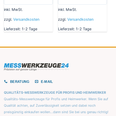
Dieses
Dieses
Produkt
Produkt
inkl. MwSt.
inkl. MwSt.
weist
weist
mehrere
mehrere
zzgl.
Versandkosten
zzgl.
Versandkosten
Varianten
Varianten
Lieferzeit:
1-2 Tage
Lieferzeit:
1-2 Tage
auf.
auf.
Die
Die
Optionen
Optionen
können
können
auf
auf
der
der
Produktseite
Produktseite
gewählt
gewählt
werden
werden
BERATUNG
E-MAIL
QUALITÄTS-MESSWERKZEUGE FÜR PROFIS UND HEIMWERKER
Qualitäts-Messwerkzeuge für Profis und Heimwerker. Wenn Sie auf
Qualität achten, auf Zuverlässigkeit setzen und dabei noch
preisgünstig einkaufen wollen...dann sind Sie bei uns genau richtig!