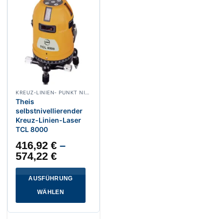
KREUZ-LINIEN- PUNKT NIVELLIERLASER
Theis
selbstnivellierender
Kreuz-Linien-Laser
TCL 8000
416,92
€
–
574,22
€
AUSFÜHRUNG
WÄHLEN
Dieses
Produkt