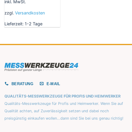
inkl. MwSt.
weist
mehrere
zzgl.
Versandkosten
Varianten
Lieferzeit:
1-2 Tage
auf.
Die
Optionen
können
auf
der
Produktseite
gewählt
werden
BERATUNG
E-MAIL
QUALITÄTS-MESSWERKZEUGE FÜR PROFIS UND HEIMWERKER
Qualitäts-Messwerkzeuge für Profis und Heimwerker. Wenn Sie auf
Qualität achten, auf Zuverlässigkeit setzen und dabei noch
preisgünstig einkaufen wollen...dann sind Sie bei uns genau richtig!