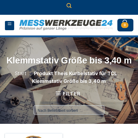
Zum
Inhalt
springen
0
Klemmstativ Größe bis 3,40 m
Start
/
Produkt Theis Kurbelstativ für TCL
/
Klemmstativ Größe bis 3,40 m
FILTER