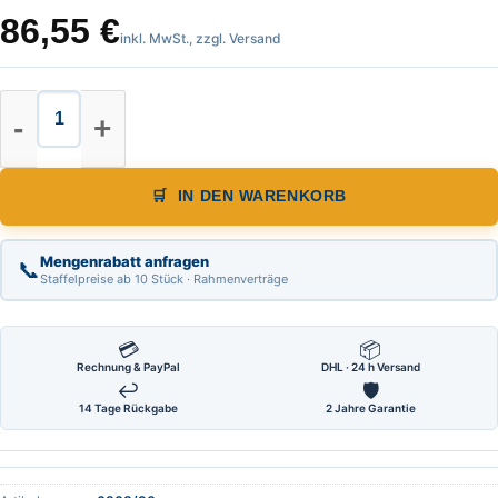
86,55
€
inkl. MwSt., zzgl. Versand
Zubehör für Telefix, Messchnabel
IN DEN WARENKORB
Mengenrabatt anfragen
📞
Staffelpreise ab 10 Stück · Rahmenverträge
💳
📦
Rechnung & PayPal
DHL · 24 h Versand
↩
🛡
14 Tage Rückgabe
2 Jahre Garantie