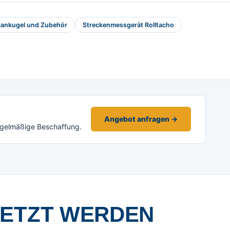
ankugel und Zubehör
Streckenmessgerät Rolltacho
Angebot anfragen →
egelmäßige Beschaffung.
SETZT WERDEN