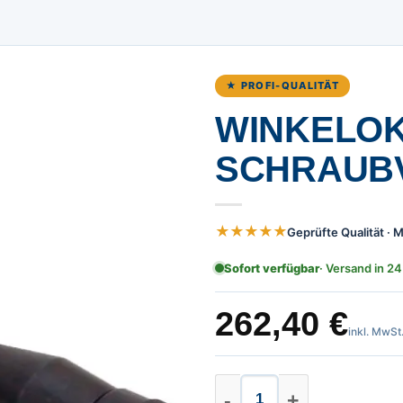
★ PROFI-QUALITÄT
WINKELOK
SCHRAUB
★★★★★
Geprüfte Qualität ·
Sofort verfügbar
· Versand in 24
262,40
€
inkl. MwSt
Winkelokular mit 