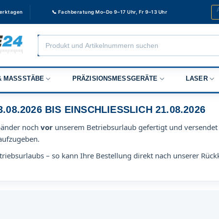
Werktagen
📞 Fachberatung Mo–Do 9–17 Uhr, Fr 9–13 Uhr
Products
search
 MASSSTÄBE
PRÄZISIONSMESSGERÄTE
LASER
8.2026 BIS EINSCHLIESSLICH 21.08.2026
bänder noch
vor
unserem Betriebsurlaub gefertigt und versendet 
aufzugeben.
riebsurlaubs – so kann Ihre Bestellung direkt nach unserer Rück