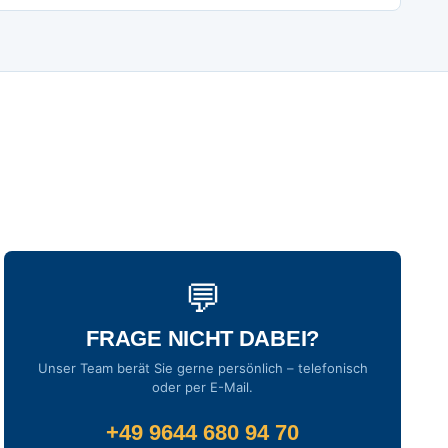
💬
FRAGE NICHT DABEI?
Unser Team berät Sie gerne persönlich – telefonisch
oder per E-Mail.
+49 9644 680 94 70