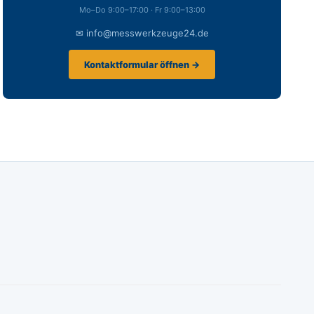
Mo–Do 9:00–17:00 · Fr 9:00–13:00
✉ info@messwerkzeuge24.de
Kontaktformular öffnen →