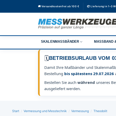
Zum
🚚 Versandkostenfrei ab 100 €
📦 Lieferung in 1–3 
Inhalt
springen
SKALENMASSBÄNDER
MASSBAND &
🗓️
BETRIEBSURLAUB VOM 03.0
Damit Ihre Maßbänder und Skalenmaß
Bestellung
bis spätestens 29.07.2026
Bestellen Sie auch
während
unseres Bet
ausgeliefert werden.
Start
/
Vermessung und Messtechnik
/
Vermessung
/
Theodolit