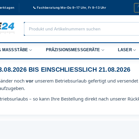
Werktagen
📞 Fachberatung Mo–Do 9–17 Uhr, Fr 9–13 Uhr
Products
search
 MASSSTÄBE
PRÄZISIONSMESSGERÄTE
LASER
8.2026 BIS EINSCHLIESSLICH 21.08.2026
bänder noch
vor
unserem Betriebsurlaub gefertigt und versendet 
aufzugeben.
riebsurlaubs – so kann Ihre Bestellung direkt nach unserer Rück