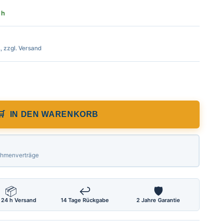
 h
., zzgl. Versand
ignal, schwer, Beschriftung: Baustelle, Ze
IN DEN WARENKORB
Rahmenverträge
📦
↩
🛡
 24 h Versand
14 Tage Rückgabe
2 Jahre Garantie