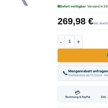
Sofort verfügbar
· Versand in 24
269,98
€
inkl. MwSt
Warnpyramide, Falts
Mengenrabatt anfragen
📞
Staffelpreise ab 10 Stück · 
💳
Rechnung & PayPal
DHL ·