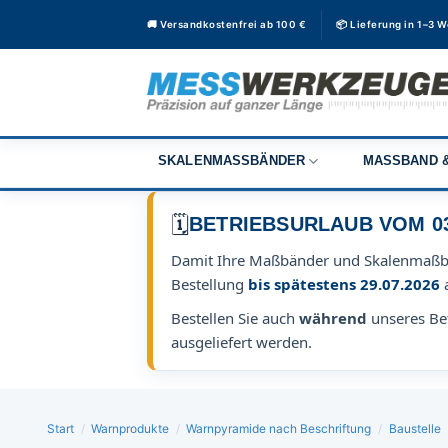
Zum
🚚 Versandkostenfrei ab 100 €
📦 Lieferung in 1–3 
Inhalt
springen
SKALENMASSBÄNDER
MASSBAND &
🗓️
BETRIEBSURLAUB VOM 03.0
Damit Ihre Maßbänder und Skalenmaß
Bestellung
bis spätestens 29.07.2026
Bestellen Sie auch
während
unseres Bet
ausgeliefert werden.
Start
/
Warnprodukte
/
Warnpyramide nach Beschriftung
/
Baustelle