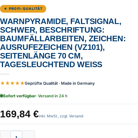
★ PROFI-QUALITÄT
WARNPYRAMIDE, FALTSIGNAL,
SCHWER, BESCHRIFTUNG:
BAUMFÄLLARBEITEN, ZEICHEN:
AUSRUFEZEICHEN (VZ101),
SEITENLÄNGE 70 CM,
TAGESLEUCHTEND WEISS
★★★★★
Geprüfte Qualität · Made in Germany
Sofort verfügbar
· Versand in 24 h
169,84
€
inkl. MwSt., zzgl. Versand
Warnpyramide, Faltsignal, schwer, 