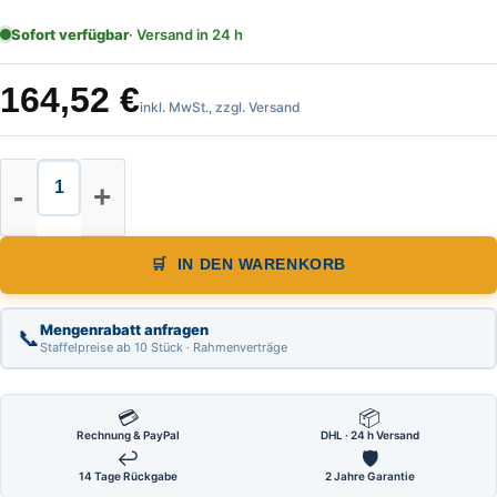
Sofort verfügbar
· Versand in 24 h
164,52
€
inkl. MwSt., zzgl. Versand
Warnpyramide, Faltsignal, leicht, 
IN DEN WARENKORB
Mengenrabatt anfragen
📞
Staffelpreise ab 10 Stück · Rahmenverträge
💳
📦
Rechnung & PayPal
DHL · 24 h Versand
↩
🛡
14 Tage Rückgabe
2 Jahre Garantie