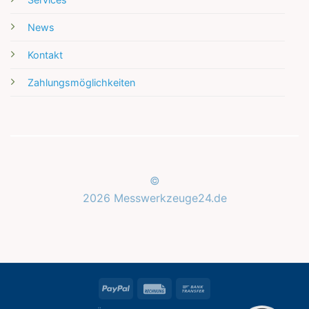
News
Kontakt
Zahlungsmöglichkeiten
©
2026 Messwerkzeuge24.de
Kundenbewertungen und Erfahrungen zu
Messwerkzeuge24.de
SEHR GUT
%
100
PayPal
Rechung
Bank
Empfehlungen auf
ProvenExpert.com
Transfer
5,00
/
5,00