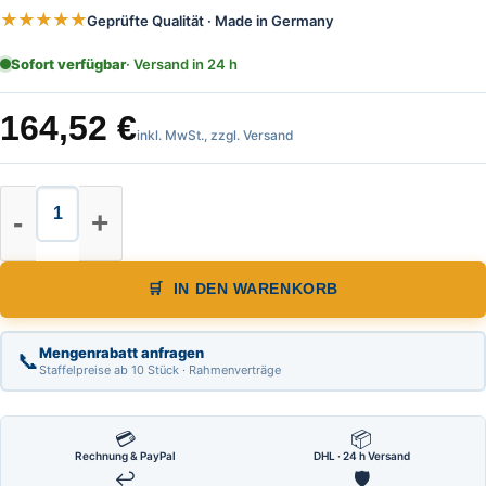
★★★★★
Geprüfte Qualität · Made in Germany
Sofort verfügbar
· Versand in 24 h
164,52
€
inkl. MwSt., zzgl. Versand
Warnpyramide, Faltsignal, leicht, 
IN DEN WARENKORB
Mengenrabatt anfragen
📞
Staffelpreise ab 10 Stück · Rahmenverträge
💳
📦
Rechnung & PayPal
DHL · 24 h Versand
↩
🛡