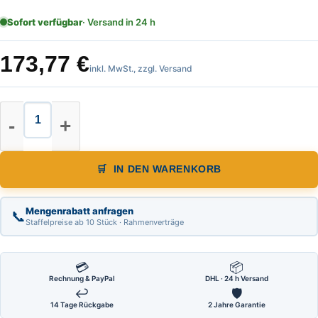
Sofort verfügbar
· Versand in 24 h
173,77
€
inkl. MwSt., zzgl. Versand
Warnpyramide, Faltsignal, leicht, 
IN DEN WARENKORB
Mengenrabatt anfragen
📞
Staffelpreise ab 10 Stück · Rahmenverträge
💳
📦
Rechnung & PayPal
DHL · 24 h Versand
↩
🛡
14 Tage Rückgabe
2 Jahre Garantie