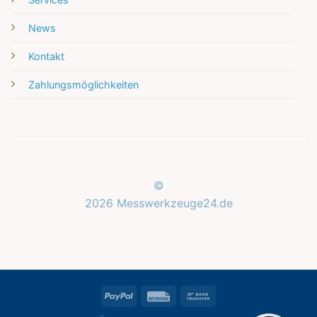
News
Kontakt
Zahlungsmöglichkeiten
©
2026 Messwerkzeuge24.de
Kundenbewertungen und Erfahrungen zu
Messwerkzeuge24.de
SEHR GUT
%
100
PayPal
Rechung
Bank
Empfehlungen auf
ProvenExpert.com
Transfer
5,00
/
5,00