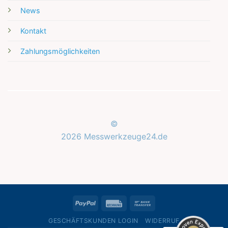
News
Kontakt
Zahlungsmöglichkeiten
©
2026 Messwerkzeuge24.de
Kundenbewertungen und Erfahrungen zu
Messwerkzeuge24.de
SEHR GUT
%
100
PayPal
Rechung
Bank
Empfehlungen auf
ProvenExpert.com
Transfer
5,00
/
5,00
GESCHÄFTSKUNDEN LOGIN
WIDERRUF