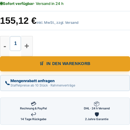
Sofort verfügbar
· Versand in 24 h
155,12
€
inkl. MwSt., zzgl. Versand
Warnpyramide, Faltsignal, leicht, 
IN DEN WARENKORB
Mengenrabatt anfragen
📞
Staffelpreise ab 10 Stück · Rahmenverträge
💳
📦
Rechnung & PayPal
DHL · 24 h Versand
↩
🛡
14 Tage Rückgabe
2 Jahre Garantie