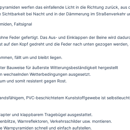
rnpyramiden werfen das einfallende Licht in die Richtung zurück, aus
e Sichtbarkeit bei Nacht und in der Dämmerung im Straßenverkehr und
iden, Faltsignal
ne Feder gefertigt. Das Aus- und Einklappen der Beine wird dadurch
rst auf den Kopf gedreht und die Feder nach unten gezogen werden, 
mmen, fällt um und bleibt liegen.
ster Bauweise für äußerste Witterungsbeständigkeit hergestellt
eien wechselnden Wetterbedingungen ausgesetzt.
ium und somit resistent gegen Rost.
dsfähigem, PVC-beschichtetem Kunststoffgewebe ist selbstleuchten
apter und klappbarem Tragebügel ausgestattet.
enblitze, Warnreflektoren, Verkehrsschilder usw. montieren.
ie Warnpyramiden schnell und einfach aufstellen.