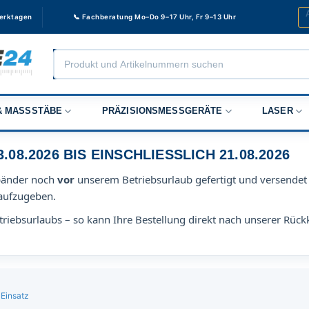
Werktagen
📞 Fachberatung Mo–Do 9–17 Uhr, Fr 9–13 Uhr
Products
search
 MASSSTÄBE
PRÄZISIONSMESSGERÄTE
LASER
8.2026 BIS EINSCHLIESSLICH 21.08.2026
bänder noch
vor
unserem Betriebsurlaub gefertigt und versendet 
aufzugeben.
riebsurlaubs – so kann Ihre Bestellung direkt nach unserer Rück
Einsatz