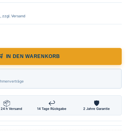
., zzgl. Versand
ignal, Beschriftung: Drohne im Einsatz, Z
IN DEN WARENKORB
Rahmenverträge
📦
↩
🛡
 24 h Versand
14 Tage Rückgabe
2 Jahre Garantie