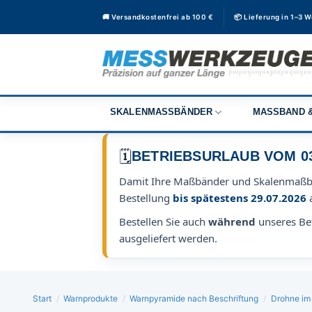
Zum
🚚 Versandkostenfrei ab 100 €
📦 Lieferung in 1–3 
Inhalt
springen
SKALENMASSBÄNDER
MASSBAND &
🗓️
BETRIEBSURLAUB VOM 03.0
Damit Ihre Maßbänder und Skalenmaß
Bestellung
bis spätestens 29.07.2026
Bestellen Sie auch
während
unseres Bet
ausgeliefert werden.
Start
/
Warnprodukte
/
Warnpyramide nach Beschriftung
/
Drohne im 