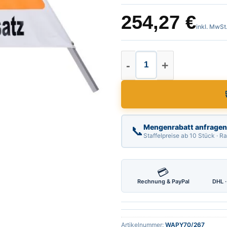
254,27
€
inkl. MwSt
Warnpyramide, Falts
Mengenrabatt anfragen
📞
Staffelpreise ab 10 Stück · 
💳
Rechnung & PayPal
DHL ·
Artikelnummer:
WAPY70/267