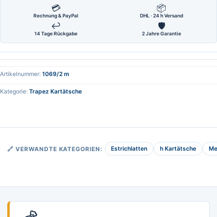
💳
📦
Rechnung & PayPal
DHL · 24 h Versand
↩
🛡
14 Tage Rückgabe
2 Jahre Garantie
Artikelnummer:
1069/2 m
Kategorie:
Trapez Kartätsche
Estrichlatten
h Kartätsche
Me
🔗 VERWANDTE KATEGORIEN: