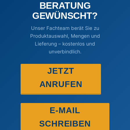
BERATUNG
GEWÜNSCHT?
Unser Fachteam berät Sie zu
Produktauswahl, Mengen und
Lieferung – kostenlos und
unverbindlich.
JETZT
ANRUFEN
E-MAIL
SCHREIBEN