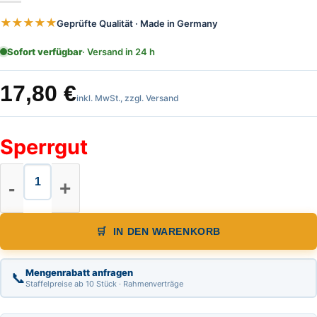
★★★★★
Geprüfte Qualität · Made in Germany
Sofort verfügbar
· Versand in 24 h
17,80
€
inkl. MwSt., zzgl. Versand
Sperrgut
Trapez Kartätsche, Länge 2,00 m,
IN DEN WARENKORB
Mengenrabatt anfragen
📞
Staffelpreise ab 10 Stück · Rahmenverträge