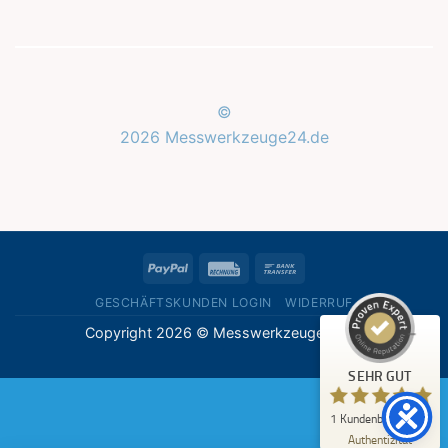
©
2026 Messwerkzeuge24.de
Kundenbewertungen und Erfahrungen zu
Messwerkzeuge24.de
SEHR GUT
%
100
PayPal
Rechung
Bank
Empfehlungen auf
ProvenExpert.com
Transfer
5,00
/
5,00
GESCHÄFTSKUNDEN LOGIN
WIDERRUF
Copyright 2026 © Messwerkzeuge24.de
1
Bewertung auf ProvenExpert.com
SEHR GUT
Erfahren Sie mehr über dieses Bewertungssiegel
1
Kundenbewertung
Profil ansehen
07.05.2026
Authentizität