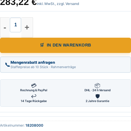
283,22
€
inkl. MwSt., zzgl. Versand
Teleskopmaßstab, Nivellierlatte, L
IN DEN WARENKORB
Mengenrabatt anfragen
📞
Staffelpreise ab 10 Stück · Rahmenverträge
💳
📦
Rechnung & PayPal
DHL · 24 h Versand
↩
🛡
14 Tage Rückgabe
2 Jahre Garantie
Artikelnummer:
18208000