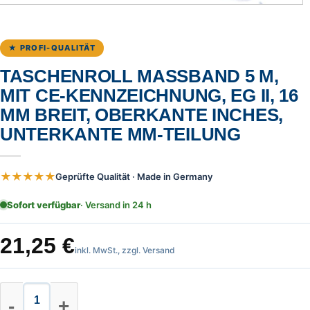
★ PROFI-QUALITÄT
TASCHENROLL MASSBAND 5 M,
MIT CE-KENNZEICHNUNG, EG II, 16
MM BREIT, OBERKANTE INCHES,
UNTERKANTE MM-TEILUNG
★★★★★
Geprüfte Qualität · Made in Germany
Sofort verfügbar
· Versand in 24 h
21,25
€
inkl. MwSt., zzgl. Versand
Taschenroll Massband 5 m, mit CE-