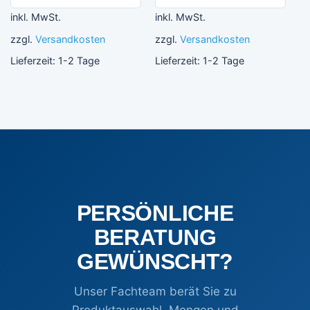
inkl. MwSt.
inkl. MwSt.
zzgl.
Versandkosten
zzgl.
Versandkosten
Lieferzeit:
1-2 Tage
Lieferzeit:
1-2 Tage
PERSÖNLICHE
BERATUNG
GEWÜNSCHT?
Unser Fachteam berät Sie zu
Produktauswahl, Mengen und