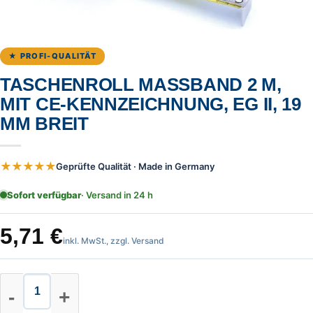
★ PROFI-QUALITÄT
TASCHENROLL MASSBAND 2 M,
MIT CE-KENNZEICHNUNG, EG II, 19
MM BREIT
★★★★★
Geprüfte Qualität · Made in Germany
Sofort verfügbar
· Versand in 24 h
5,71
€
inkl. MwSt., zzgl. Versand
Taschenroll Massband 2 m, mit CE-