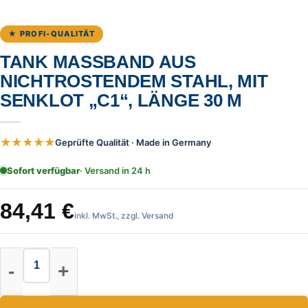
★ PROFI-QUALITÄT
TANK MASSBAND AUS N
ICHTROSTENDEM STAHL, MIT S
ENKLOT „C1“, LÄNGE 30 M
★★★★★
Geprüfte Qualität · Made in Germany
Sofort verfügbar
· Versand in 24 h
84,41
€
inkl. MwSt., zzgl. Versand
Tank Maßband aus nichtrostendem S