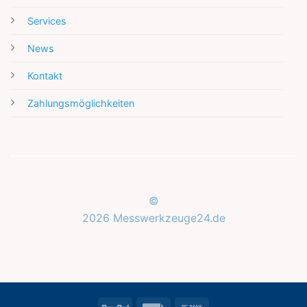
Services
News
Kontakt
Zahlungsmöglichkeiten
©
2026 Messwerkzeuge24.de
Kundenbewertungen und Erfahrungen zu
Messwerkzeuge24.de
SEHR GUT
%
100
PayPal
Rechung
Bank