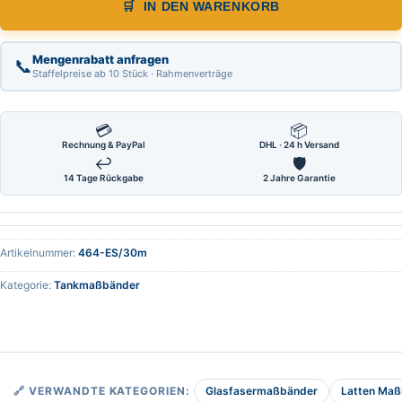
IN DEN WARENKORB
Mengenrabatt anfragen
📞
Staffelpreise ab 10 Stück · Rahmenverträge
💳
📦
Rechnung & PayPal
DHL · 24 h Versand
↩
🛡
14 Tage Rückgabe
2 Jahre Garantie
Artikelnummer:
464-ES/30m
Kategorie:
Tankmaßbänder
Glasfasermaßbänder
Latten Maß
🔗 VERWANDTE KATEGORIEN: