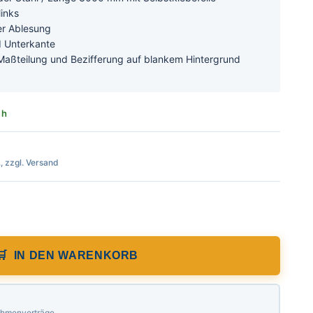
links
er Ablesung
d Unterkante
Maßteilung und Bezifferung auf blankem Hintergrund
 h
., zzgl. Versand
 rechts nach links nichtrostender Stahl,
IN DEN WARENKORB
Rahmenverträge