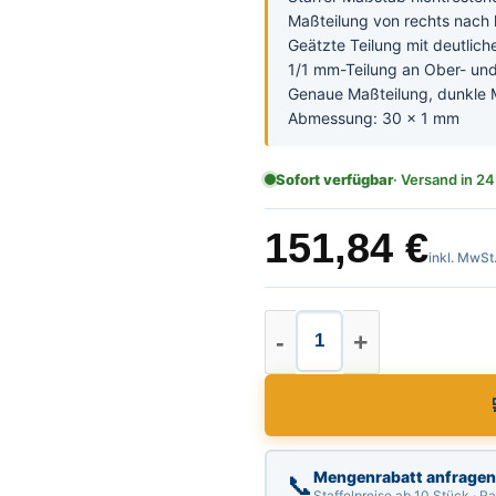
Maßteilung von rechts nach 
Geätzte Teilung mit deutlich
1/1 mm-Teilung an Ober- un
Genaue Maßteilung, dunkle 
Abmessung: 30 x 1 mm
Sofort verfügbar
· Versand in 24
151,84
€
inkl. MwSt
Starrer Maßstab von
Mengenrabatt anfragen
📞
Staffelpreise ab 10 Stück · 