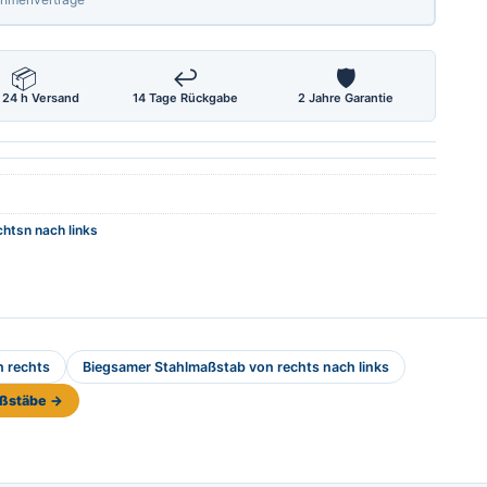
📦
↩
🛡
 24 h Versand
14 Tage Rückgabe
2 Jahre Garantie
htsn nach links
h rechts
Biegsamer Stahlmaßstab von rechts nach links
aßstäbe →