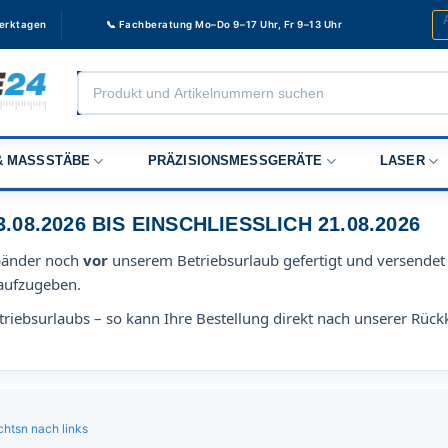
Werktagen
📞 Fachberatung Mo–Do 9–17 Uhr, Fr 9–13 Uhr
Products
search
 MASSSTÄBE
PRÄZISIONSMESSGERÄTE
LASER
8.2026 BIS EINSCHLIESSLICH 21.08.2026
bänder noch
vor
unserem Betriebsurlaub gefertigt und versendet 
aufzugeben.
riebsurlaubs – so kann Ihre Bestellung direkt nach unserer Rück
chtsn nach links