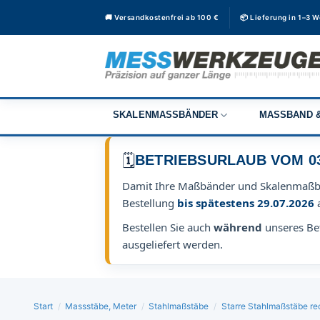
Zum
🚚 Versandkostenfrei ab 100 €
📦 Lieferung in 1–3 
Inhalt
springen
SKALENMASSBÄNDER
MASSBAND &
🗓️
BETRIEBSURLAUB VOM 03.0
Damit Ihre Maßbänder und Skalenmaß
Bestellung
bis spätestens 29.07.2026
Bestellen Sie auch
während
unseres Bet
ausgeliefert werden.
Start
/
Massstäbe, Meter
/
Stahlmaßstäbe
/
Starre Stahlmaßstäbe re