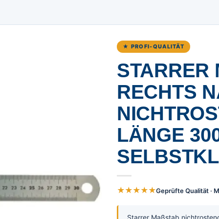
★ PROFI-QUALITÄT
STARRER 
ECHTS NAC
ICHTROST
ÄNGE 3000
ELBSTKLE
★★★★★
Geprüfte Qualität ·
Starrer Maßstab nichtrosten