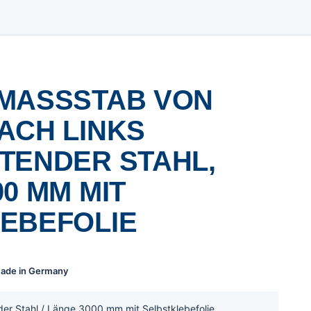
MASSSTAB VON R
H LINKS N
ENDER STAHL, L
 MM MIT S
BEFOLIE
 Made in Germany
der Stahl / Länge 3000 mm mit Selbstklebefolie