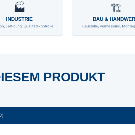
🏭
🏗
INDUSTRIE
BAU & HANDWE
on, Fertigung, Qualitätskontrolle
Baustelle, Vermessung, Montag
DIESEM PRODUKT
0)