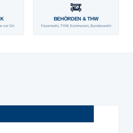
🚒
RK
BEHÖRDEN & THW
e vor Ort
Feuerwehr, THW, Kommunen, Bundeswehr