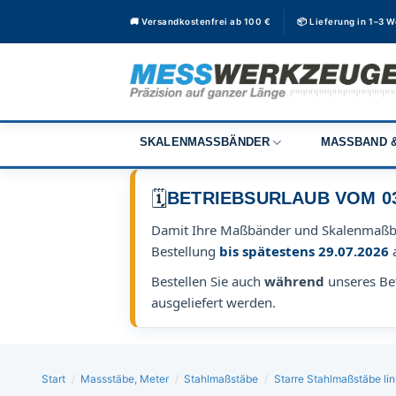
Zum
🚚 Versandkostenfrei ab 100 €
📦 Lieferung in 1–3 
Inhalt
springen
SKALENMASSBÄNDER
MASSBAND &
🗓️
BETRIEBSURLAUB VOM 03.0
Damit Ihre Maßbänder und Skalenmaß
Bestellung
bis spätestens 29.07.2026
Bestellen Sie auch
während
unseres Bet
ausgeliefert werden.
Start
/
Massstäbe, Meter
/
Stahlmaßstäbe
/
Starre Stahlmaßstäbe lin