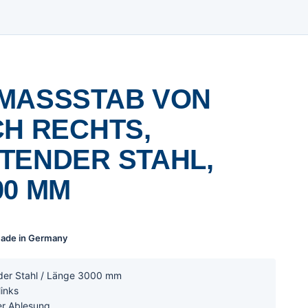
MASSSTAB VON L
 RECHTS, N
ENDER STAHL, L
0 MM
 Made in Germany
nder Stahl / Länge 3000 mm
links
er Ablesung