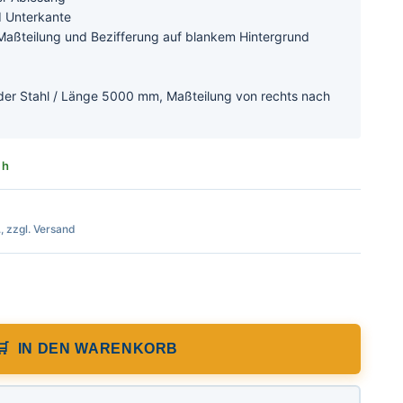
d Unterkante
Maßteilung und Bezifferung auf blankem Hintergrund
der Stahl / Länge 5000 mm, Maßteilung von rechts nach
 h
., zzgl. Versand
n links nach rechts, nichtrostender Stahl
IN DEN WARENKORB