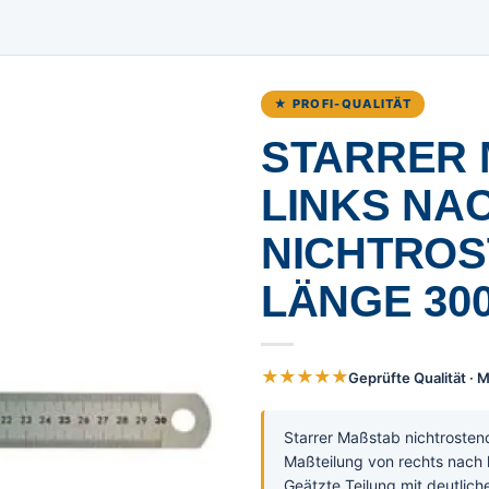
★ PROFI-QUALITÄT
STARRER 
INKS NACH
ICHTROST
ÄNGE 300
★★★★★
Geprüfte Qualität ·
Starrer Maßstab nichtroste
Maßteilung von rechts nach 
Geätzte Teilung mit deutlich