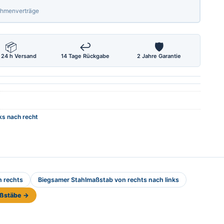
Rahmenverträge
📦
↩
🛡
 24 h Versand
14 Tage Rückgabe
2 Jahre Garantie
ks nach recht
h rechts
Biegsamer Stahlmaßstab von rechts nach links
aßstäbe →