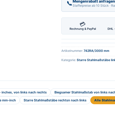
Mengenrabatt anfragen
📞
Staffelpreise ab 10 Stück · 
💳
Rechnung & PayPal
DHL ·
Artikelnummer:
742RA/3000 mm
Kategorie:
Starre Stahlmaßstäbe lin
inches, von links nach rechts
Biegsamer Stahlmaßstab von links nac
be mm-inch
Starre Stahlmaßstäbe rechtsn nach links
Alle Stahlm