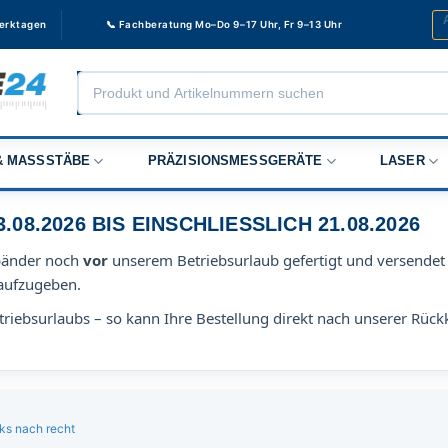
Werktagen
📞 Fachberatung Mo–Do 9–17 Uhr, Fr 9–13 Uhr
Products
search
 MASSSTÄBE
PRÄZISIONSMESSGERÄTE
LASER
8.2026 BIS EINSCHLIESSLICH 21.08.2026
bänder noch
vor
unserem Betriebsurlaub gefertigt und versendet 
aufzugeben.
riebsurlaubs – so kann Ihre Bestellung direkt nach unserer Rück
ks nach recht