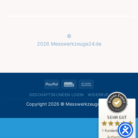
©
2026 Messwerkzeuge24.de
Kundenbewertungen und Erfahrungen zu
Messwerkzeuge24.de
SEHR GUT
%
100
PayPal
Rechung
Bank
Empfehlungen auf
ProvenExpert.com
Transfer
5,00
/
5,00
GESCHÄFTSKUNDEN LOGIN
WIDERRUF
Copyright 2026 © Messwerkzeuge24.de
1
Bewertung auf ProvenExpert.com
SEHR GUT
Erfahren Sie mehr über dieses Bewertungssiegel
1
Kundenbewertung
Profil ansehen
07.05.2026
Authentizität