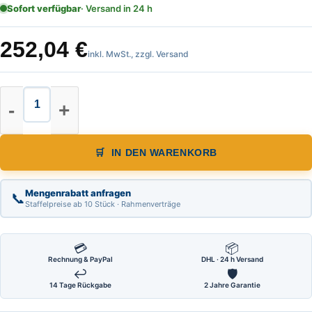
Sofort verfügbar
· Versand in 24 h
252,04
€
inkl. MwSt., zzgl. Versand
Stangenzirkel mm - Teilung und F
IN DEN WARENKORB
Mengenrabatt anfragen
📞
Staffelpreise ab 10 Stück · Rahmenverträge
💳
📦
Rechnung & PayPal
DHL · 24 h Versand
↩
🛡
14 Tage Rückgabe
2 Jahre Garantie