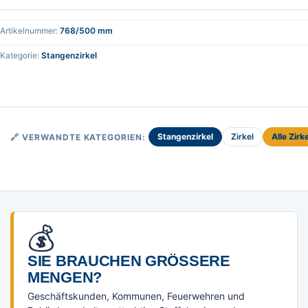
Artikelnummer:
768/500 mm
Kategorie:
Stangenzirkel
Stangenzirkel
Zirkel
Alle Zirk
🔗 VERWANDTE KATEGORIEN:
💰
SIE BRAUCHEN GRÖSSERE M
ENGEN?
Geschäftskunden, Kommunen, Feuerwehren und