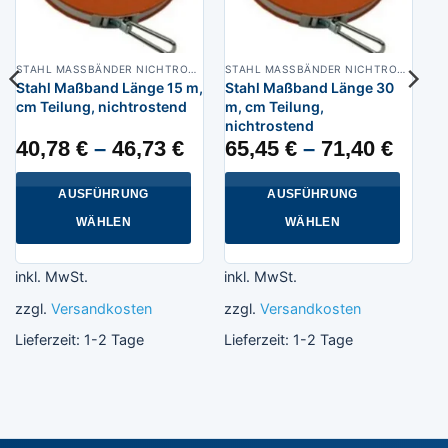
STAHL MASSBÄNDER NICHTROSTEND
STAHL MASSBÄNDER NICHTROSTEND
Stahl Maßband Länge 15 m,
Stahl Maßband Länge 30
cm Teilung, nichtrostend
m, cm Teilung,
nichtrostend
40,78
€
–
46,73
€
65,45
€
–
71,40
€
AUSFÜHRUNG
AUSFÜHRUNG
WÄHLEN
WÄHLEN
Dieses
Dieses
Produkt
Produkt
inkl. MwSt.
inkl. MwSt.
weist
weist
zzgl.
Versandkosten
zzgl.
Versandkosten
mehrere
mehrere
Varianten
Varianten
Lieferzeit:
1-2 Tage
Lieferzeit:
1-2 Tage
auf.
auf.
Die
Die
Optionen
Optionen
können
können
auf
auf