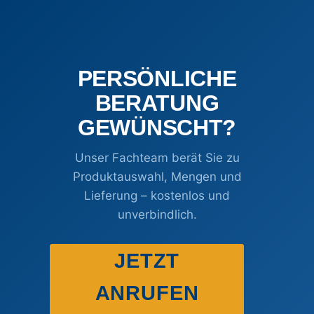
der
der
Produktseite
Produktseite
gewählt
gewählt
werden
werden
PERSÖNLICHE
BERATUNG
GEWÜNSCHT?
Unser Fachteam berät Sie zu
Produktauswahl, Mengen und
Lieferung – kostenlos und
unverbindlich.
JETZT
ANRUFEN