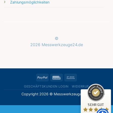
Zahlungsmöglichkeiten
©
2026 Messwerkzeuge24.de
Kundenbewertungen und Erfahrungen zu
Messwerkzeuge24.de
SEHR GUT
%
100
PayPal
Rechung
Bank
Empfehlungen auf
ProvenExpert.com
Transfer
5,00
/
5,00
GESCHÄFTSKUNDEN LOGIN
WIDERRUF
Copyright 2026 © Messwerkzeuge24.de
1
Bewertung auf ProvenExpert.com
SEHR GUT