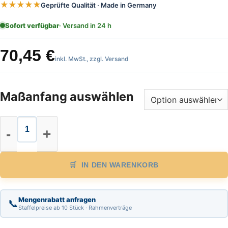
★★★★★
Geprüfte Qualität · Made in Germany
Sofort verfügbar
· Versand in 24 h
70,45
€
inkl. MwSt., zzgl. Versand
Maßanfang auswählen
Stahl Maßband Länge 50 m, cm Teil
IN DEN WARENKORB
Mengenrabatt anfragen
📞
Staffelpreise ab 10 Stück · Rahmenverträge