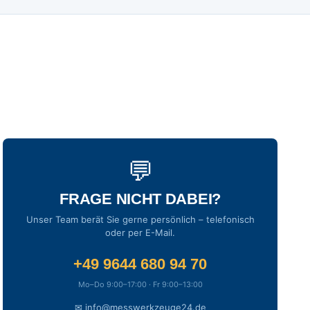
💬
FRAGE NICHT DABEI?
Unser Team berät Sie gerne persönlich – telefonisch
oder per E-Mail.
+49 9644 680 94 70
Mo–Do 9:00–17:00 · Fr 9:00–13:00
✉ info@messwerkzeuge24.de