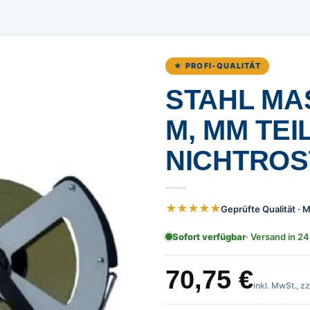
★ PROFI-QUALITÄT
STAHL MAS
, MM TEIL
ICHTROST
★★★★★
Geprüfte Qualität ·
Sofort verfügbar
· Versand in 24
70,75
€
inkl. MwSt., z