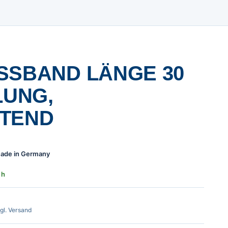
SBAND LÄNGE 30 M
UNG, N
END
 Made in Germany
 h
zgl. Versand