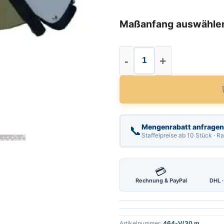
Maßanfang auswähle
Stahl Maßband Läng
Mengenrabatt anfragen
📞
Staffelpreise ab 10 Stück · 
💳
Rechnung & PayPal
DHL ·
Artikelnummer:
464-V/30 m