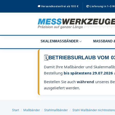
Zum
🚚 Versandkostenfrei ab 100 €
📦 Lieferung in 1–3 
Inhalt
springen
SKALENMASSBÄNDER
MASSBAND &
🗓️
BETRIEBSURLAUB VOM 03.0
Damit Ihre Maßbänder und Skalenmaß
Bestellung
bis spätestens 29.07.2026
Bestellen Sie auch
während
unseres Bet
ausgeliefert werden.
Start
/
Maßbänder
/
Stahlmaßbänder
/
Stahl Maßbänder nichtrosten