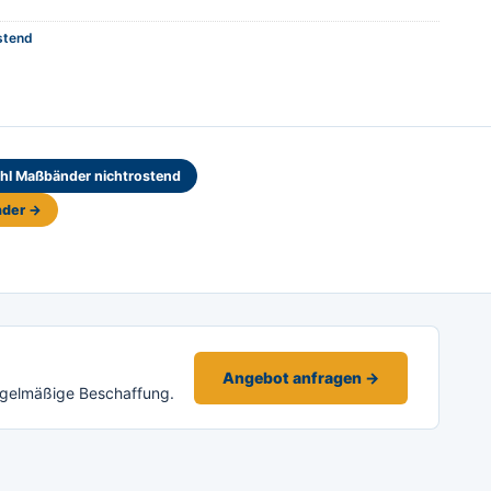
stend
hl Maßbänder nichtrostend
nder →
Angebot anfragen →
egelmäßige Beschaffung.