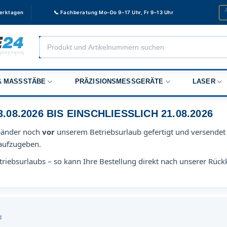
Werktagen
📞 Fachberatung Mo–Do 9–17 Uhr, Fr 9–13 Uhr
Products
search
 MASSSTÄBE
PRÄZISIONSMESSGERÄTE
LASER
8.2026 BIS EINSCHLIESSLICH 21.08.2026
bänder noch
vor
unserem Betriebsurlaub gefertigt und versendet 
aufzugeben.
riebsurlaubs – so kann Ihre Bestellung direkt nach unserer Rück
d