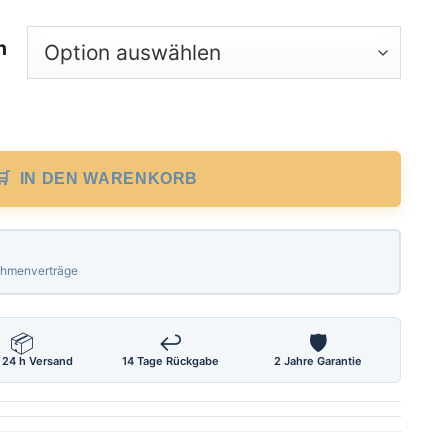
n
e 30 m, mm Teilung, nichtrostend Menge
IN DEN WARENKORB
Rahmenverträge
📦
↩
🛡
 24 h Versand
14 Tage Rückgabe
2 Jahre Garantie