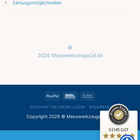
Zahlungsmöglichkeiten
©
2026 Messwerkzeuge24.de
Kundenbewertungen und Erfahrungen zu
Messwerkzeuge24.de
SEHR GUT
%
100
PayPal
Rechung
Bank
Empfehlungen auf
ProvenExpert.com
Transfer
5,00
/
5,00
GESCHÄFTSKUNDEN LOGIN
WIDERRUF
Copyright 2026 © Messwerkzeuge24.de
1
Bewertung auf ProvenExpert.com
SEHR GUT