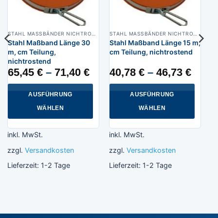
STAHL MASSBÄNDER NICHTROSTEND
STAHL MASSBÄNDER NICHTROSTEND
Stahl Maßband Länge 30
Stahl Maßband Länge 15 m,
m, cm Teilung,
cm Teilung, nichtrostend
nichtrostend
65,45
€
–
71,40
€
40,78
€
–
46,73
€
AUSFÜHRUNG
AUSFÜHRUNG
WÄHLEN
WÄHLEN
Dieses
Dieses
Produkt
Produkt
inkl. MwSt.
inkl. MwSt.
weist
weist
zzgl.
Versandkosten
zzgl.
Versandkosten
mehrere
mehrere
Varianten
Varianten
Lieferzeit:
1-2 Tage
Lieferzeit:
1-2 Tage
auf.
auf.
Die
Die
Optionen
Optionen
können
können
auf
auf