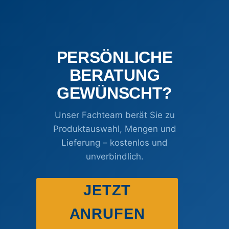
der
der
Produktseite
Produktseite
gewählt
gewählt
werden
werden
PERSÖNLICHE
BERATUNG
GEWÜNSCHT?
Unser Fachteam berät Sie zu
Produktauswahl, Mengen und
Lieferung – kostenlos und
unverbindlich.
JETZT
ANRUFEN