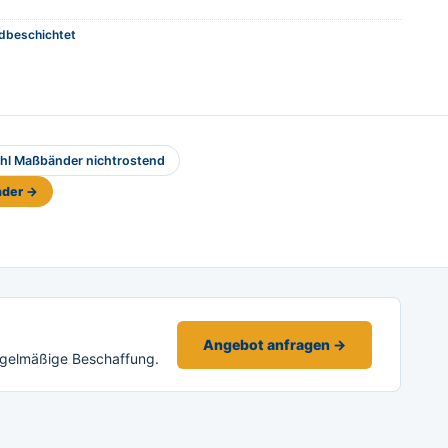
dbeschichtet
hl Maßbänder nichtrostend
nder →
Angebot anfragen →
egelmäßige Beschaffung.