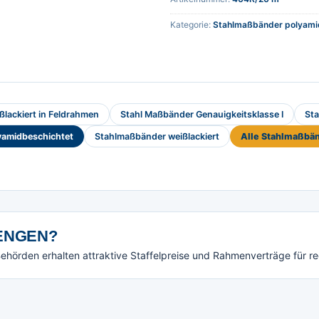
Kategorie:
Stahlmaßbänder polyami
lackiert in Feldrahmen
Stahl Maßbänder Genauigkeitsklasse I
Sta
yamidbeschichtet
Stahlmaßbänder weißlackiert
Alle Stahlmaßbä
NGEN?
örden erhalten attraktive Staffelpreise und Rahmenverträge für r