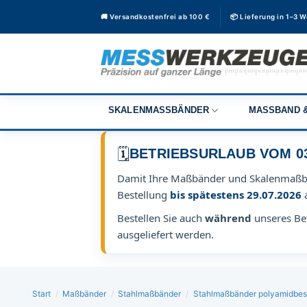
Zum
🚚 Versandkostenfrei ab 100 €
📦 Lieferung in 1–3 
Inhalt
springen
SKALENMASSBÄNDER
MASSBAND &
🗓️
BETRIEBSURLAUB VOM 03.0
Damit Ihre Maßbänder und Skalenmaß
Bestellung
bis spätestens 29.07.2026
Bestellen Sie auch
während
unseres Bet
ausgeliefert werden.
Start
/
Maßbänder
/
Stahlmaßbänder
/
Stahlmaßbänder polyamidbes