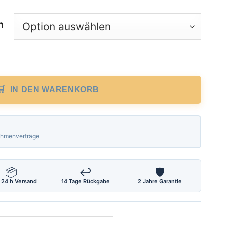
n
ge 20 m, polyamidbeschichtet, mm Teilun
IN DEN WARENKORB
Rahmenverträge
📦
↩
🛡
 24 h Versand
14 Tage Rückgabe
2 Jahre Garantie