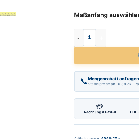
Maßanfang auswähle
Stahl Maßband Län
Mengenrabatt anfragen
📞
Staffelpreise ab 10 Stück · 
💳
Rechnung & PayPal
DHL ·
Artikelnummer:
404R/20 m