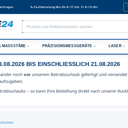
Werktagen
📞 Fachberatung Mo–Do 9–17 Uhr, Fr 9–13 Uhr
Products
search
 MASSSTÄBE
PRÄZISIONSMESSGERÄTE
LASER
8.2026 BIS EINSCHLIESSLICH 21.08.2026
bänder noch
vor
unserem Betriebsurlaub gefertigt und versendet 
aufzugeben.
riebsurlaubs – so kann Ihre Bestellung direkt nach unserer Rück
chichtet