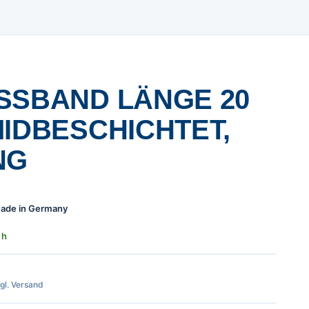
SBAND LÄNGE 20 M
DBESCHICHTET, M
G
 Made in Germany
 h
zgl. Versand