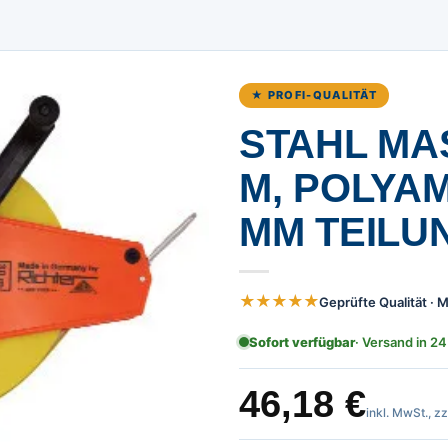
★ PROFI-QUALITÄT
STAHL MAS
, POLYAMI
M TEILUN
★★★★★
Geprüfte Qualität ·
Sofort verfügbar
· Versand in 24
46,18
€
inkl. MwSt., z