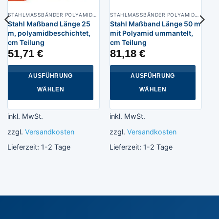
STAHLMASSBÄNDER POLYAMIDBESCHICHTET
STAHLMASSBÄNDER POLYAMIDBESCHICHTET
Stahl Maßband Länge 25
Stahl Maßband Länge 50 m
m, polyamidbeschichtet,
mit Polyamid ummantelt,
cm Teilung
cm Teilung
51,71
€
81,18
€
AUSFÜHRUNG
AUSFÜHRUNG
WÄHLEN
WÄHLEN
Dieses
Dieses
Produkt
Produkt
inkl. MwSt.
inkl. MwSt.
weist
weist
zzgl.
Versandkosten
zzgl.
Versandkosten
mehrere
mehrere
Varianten
Varianten
Lieferzeit:
1-2 Tage
Lieferzeit:
1-2 Tage
auf.
auf.
Die
Die
Optionen
Optionen
können
können
auf
auf
der
der
Produktseite
Produktseite