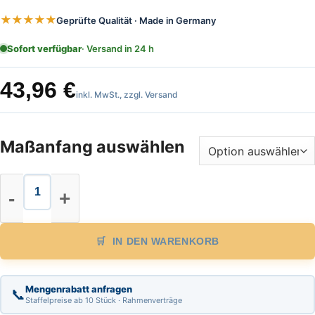
★★★★★
Geprüfte Qualität · Made in Germany
Sofort verfügbar
· Versand in 24 h
43,96
€
inkl. MwSt., zzgl. Versand
Maßanfang auswählen
Stahl Maßband Länge 20 m mit Pol
IN DEN WARENKORB
Mengenrabatt anfragen
📞
Staffelpreise ab 10 Stück · Rahmenverträge