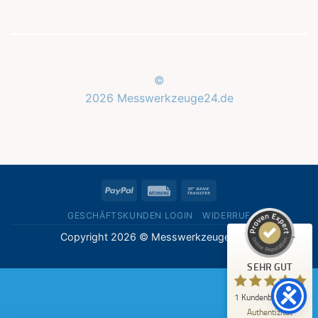
©
2026 Messwerkzeuge24.de
Kundenbewertungen und Erfahrungen zu
Messwerkzeuge24.de
SEHR GUT
%
100
PayPal
Rechung
Bank
Empfehlungen auf
ProvenExpert.com
Transfer
5,00
/
5,00
GESCHÄFTSKUNDEN LOGIN
WIDERRUF
Copyright 2026 © Messwerkzeuge24.de
1
Bewertung auf ProvenExpert.com
SEHR GUT
Erfahren Sie mehr über dieses Bewertungssiegel
1
Kundenbewertung
Profil ansehen
07.05.2026
Authentizität