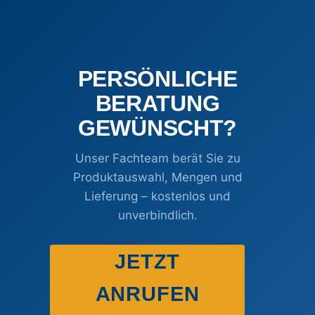
der
der
Produktseite
Produktseite
gewählt
gewählt
werden
werden
PERSÖNLICHE
BERATUNG
GEWÜNSCHT?
Unser Fachteam berät Sie zu
Produktauswahl, Mengen und
Lieferung – kostenlos und
unverbindlich.
JETZT
ANRUFEN