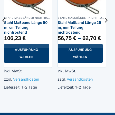
STAHL MASSBÄNDER NICHTROSTEND
STAHL MASSBÄNDER NICHTROSTEND
Stahl Maßband Länge 50
Stahl Maßband Länge 25
m, cm Teilung,
m, mm Teilung,
nichtrostend
nichtrostend
106,23
€
56,75
€
–
62,70
€
AUSFÜHRUNG
AUSFÜHRUNG
WÄHLEN
WÄHLEN
Dieses
Dieses
Produkt
Produkt
inkl. MwSt.
inkl. MwSt.
weist
weist
zzgl.
Versandkosten
zzgl.
Versandkosten
mehrere
mehrere
Varianten
Varianten
Lieferzeit:
1-2 Tage
Lieferzeit:
1-2 Tage
auf.
auf.
Die
Die
Optionen
Optionen
können
können
auf
auf