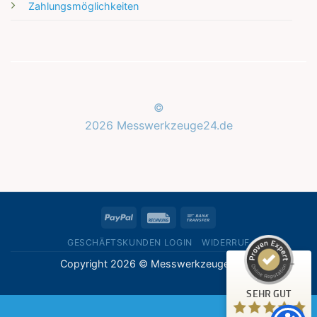
Zahlungsmöglichkeiten
©
2026 Messwerkzeuge24.de
Kundenbewertungen und Erfahrungen zu
Messwerkzeuge24.de
SEHR GUT
%
100
PayPal
Rechung
Bank
Empfehlungen auf
ProvenExpert.com
Transfer
5,00
/
5,00
GESCHÄFTSKUNDEN LOGIN
WIDERRUF
Copyright 2026 © Messwerkzeuge24.de
1
Bewertung auf ProvenExpert.com
SEHR GUT