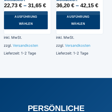
22,73
€
–
31,65
€
36,20
€
–
42,15
€
AUSFÜHRUNG
AUSFÜHRUNG
WÄHLEN
WÄHLEN
Dieses
Dieses
Produkt
Produkt
inkl. MwSt.
inkl. MwSt.
weist
weist
zzgl.
Versandkosten
zzgl.
Versandkosten
mehrere
mehrere
Varianten
Varianten
Lieferzeit:
1-2 Tage
Lieferzeit:
1-2 Tage
auf.
auf.
Die
Die
Optionen
Optionen
können
können
auf
auf
der
der
Produktseite
Produktseite
gewählt
gewählt
werden
werden
PERSÖNLICHE