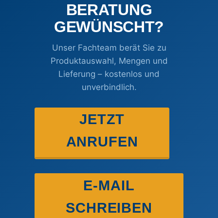
BERATUNG
GEWÜNSCHT?
Unser Fachteam berät Sie zu
Produktauswahl, Mengen und
Lieferung – kostenlos und
unverbindlich.
JETZT
ANRUFEN
E-MAIL
SCHREIBEN