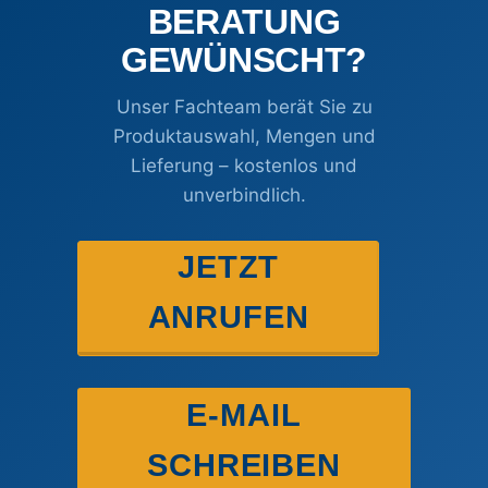
BERATUNG
GEWÜNSCHT?
Unser Fachteam berät Sie zu
Produktauswahl, Mengen und
Lieferung – kostenlos und
unverbindlich.
JETZT
ANRUFEN
E-MAIL
SCHREIBEN