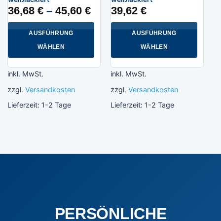
36,68
€
–
45,60
€
39,62
€
AUSFÜHRUNG
AUSFÜHRUNG
WÄHLEN
WÄHLEN
Dieses
Dieses
Produkt
Produkt
inkl. MwSt.
inkl. MwSt.
weist
weist
zzgl.
Versandkosten
zzgl.
Versandkosten
mehrere
mehrere
Varianten
Varianten
Lieferzeit:
1-2 Tage
Lieferzeit:
1-2 Tage
auf.
auf.
Die
Die
Optionen
Optionen
können
können
auf
auf
der
der
Produktseite
Produktseite
gewählt
gewählt
werden
werden
PERSÖNLICHE