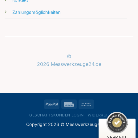
Zahlungsmöglichkeiten
©
2026 Messwerkzeuge24.de
Kundenbewertungen und Erfahrungen zu
Messwerkzeuge24.de
SEHR GUT
%
100
PayPal
Rechung
Bank
Empfehlungen auf
ProvenExpert.com
Transfer
5,00
/
5,00
GESCHÄFTSKUNDEN LOGIN
WIDERRUF
Copyright 2026 © Messwerkzeuge24.de
1
Bewertung auf ProvenExpert.com
SEHR GUT