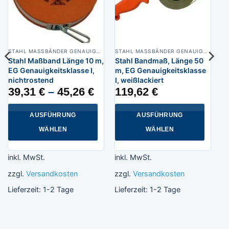
STAHL MASSBÄNDER GENAUIGKEITSKLASSE I
STAHL MASSBÄNDER GENAUIGKEITSKLASSE I
Stahl Maßband Länge 10 m,
Stahl Bandmaß, Länge 50
EG Genauigkeitsklasse I,
m, EG Genauigkeitsklasse
nichtrostend
I, weißlackiert
39,31
€
–
45,26
€
119,62
€
AUSFÜHRUNG
AUSFÜHRUNG
WÄHLEN
WÄHLEN
Dieses
Dieses
Produkt
Produkt
inkl. MwSt.
inkl. MwSt.
weist
weist
zzgl.
Versandkosten
zzgl.
Versandkosten
mehrere
mehrere
Varianten
Varianten
Lieferzeit:
1-2 Tage
Lieferzeit:
1-2 Tage
auf.
auf.
Die
Die
Optionen
Optionen