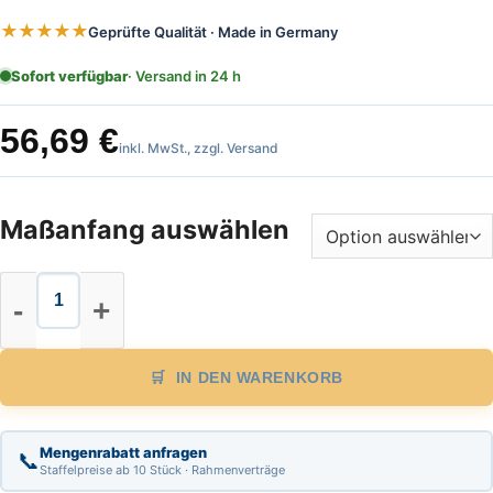
★★★★★
Geprüfte Qualität · Made in Germany
Sofort verfügbar
· Versand in 24 h
56,69
€
inkl. MwSt., zzgl. Versand
Maßanfang auswählen
Stahl Bandmaß, Länge 20 m, EG Gen
IN DEN WARENKORB
Mengenrabatt anfragen
📞
Staffelpreise ab 10 Stück · Rahmenverträge