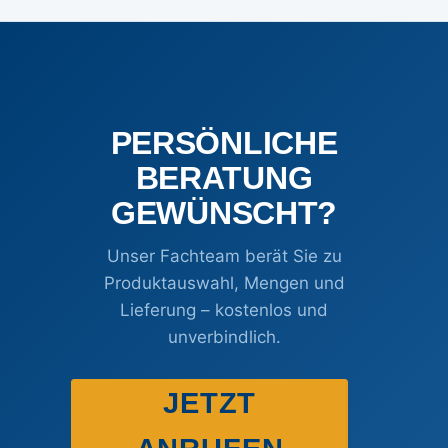
können
können
auf
auf
der
der
Produktseite
Produktseite
gewählt
gewählt
werden
werden
PERSÖNLICHE
BERATUNG
GEWÜNSCHT?
Unser Fachteam berät Sie zu
Produktauswahl, Mengen und
Lieferung – kostenlos und
unverbindlich.
JETZT