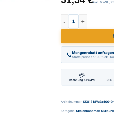
51,54
€
inkl. MwSt., z
Skalenbandmaß Null
Mengenrabatt anfragen
📞
Staffelpreise ab 10 Stück · 
💳
Rechnung & PayPal
DHL ·
Artikelnummer:
SK81318WSa400-0
Kategorie:
Skalenbandmaß Nullpunkt 