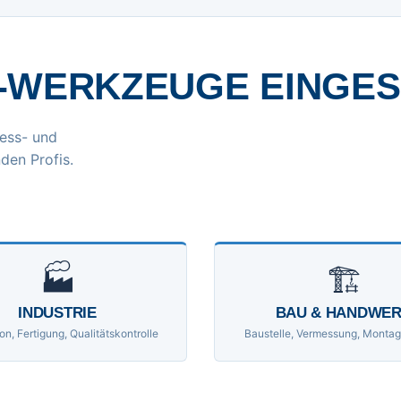
-WERKZEUGE EINGE
ess- und
den Profis.
🏭
🏗
INDUSTRIE
BAU & HANDWE
on, Fertigung, Qualitätskontrolle
Baustelle, Vermessung, Montag