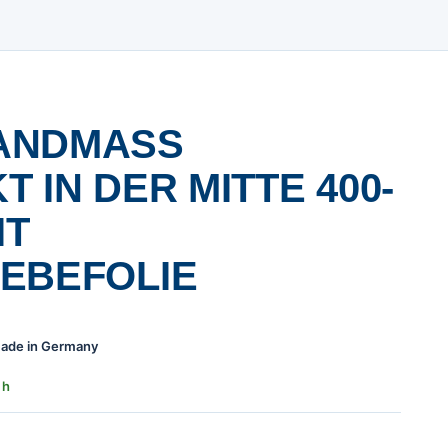
NDMASS N
IN DER MITTE 400-0
 S
BEFOLIE
 Made in Germany
 h