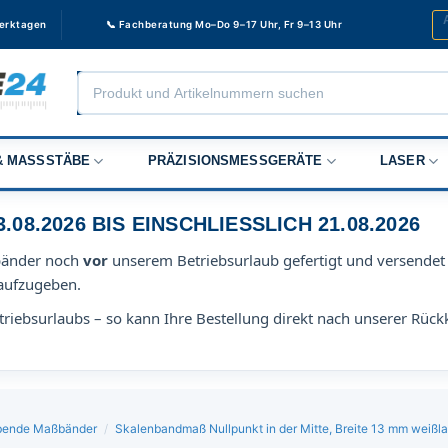
Werktagen
📞 Fachberatung Mo–Do 9–17 Uhr, Fr 9–13 Uhr
Products
search
 MASSSTÄBE
PRÄZISIONSMESSGERÄTE
LASER
8.2026 BIS EINSCHLIESSLICH 21.08.2026
bänder noch
vor
unserem Betriebsurlaub gefertigt und versendet 
aufzugeben.
riebsurlaubs – so kann Ihre Bestellung direkt nach unserer Rück
lebende Maßbänder
/
Skalenbandmaß Nullpunkt in der Mitte, Breite 13 mm weißla