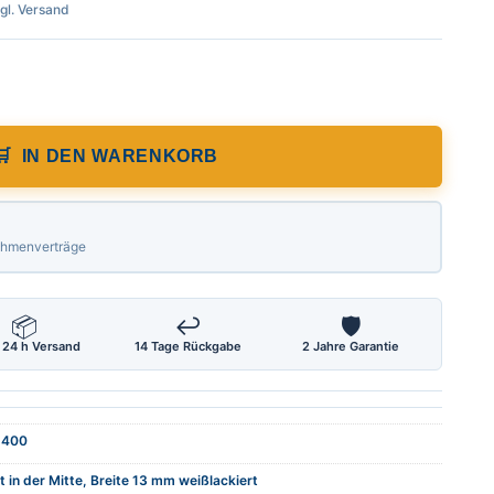
zgl. Versand
punkt in der Mitte 400-0-400cm mit Selb
IN DEN WARENKORB
Rahmenverträge
📦
↩
🛡
 24 h Versand
14 Tage Rückgabe
2 Jahre Garantie
-400
in der Mitte, Breite 13 mm weißlackiert