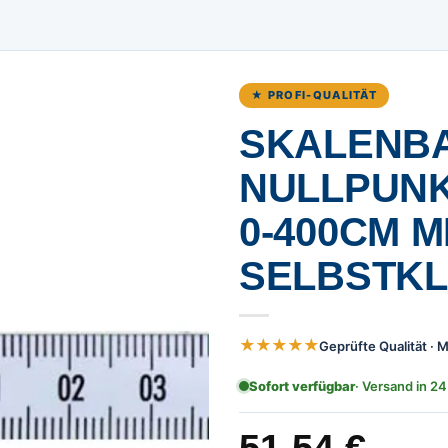
★ PROFI-QUALITÄT
SKALENBA
ULLPUNKT 
-400CM MIT
ELBSTKLE
★★★★★
Geprüfte Qualität ·
Sofort verfügbar
· Versand in 24