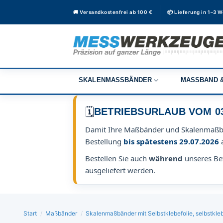
Zum
🚚 Versandkostenfrei ab 100 €
📦 Lieferung in 1–3 
Inhalt
springen
SKALENMASSBÄNDER
MASSBAND &
🗓️
BETRIEBSURLAUB VOM 03.0
Damit Ihre Maßbänder und Skalenmaß
Bestellung
bis spätestens 29.07.2026
Bestellen Sie auch
während
unseres Bet
ausgeliefert werden.
Start
/
Maßbänder
/
Skalenmaßbänder mit Selbstklebefolie, selbstk