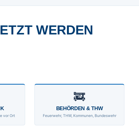
SETZT WERDEN
🚒
RK
BEHÖRDEN & THW
e vor Ort
Feuerwehr, THW, Kommunen, Bundeswehr