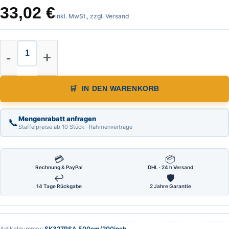
33,02
€
inkl. MwSt., zzgl. Versand
Skalenbandmaß Länge 500 cm/200 in
IN DEN WARENKORB
Mengenrabatt anfragen
📞
Staffelpreise ab 10 Stück · Rahmenverträge
💳
📦
Rechnung & PayPal
DHL · 24 h Versand
↩
🛡
14 Tage Rückgabe
2 Jahre Garantie
Artikelnummer:
SK327PSA 500cm/200inch