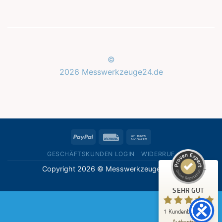
©
2026 Messwerkzeuge24.de
Kundenbewertungen und Erfahrungen zu
Messwerkzeuge24.de
SEHR GUT
%
100
PayPal
Rechung
Bank
Empfehlungen auf
ProvenExpert.com
Transfer
5,00
/
5,00
GESCHÄFTSKUNDEN LOGIN
WIDERRUF
Copyright 2026 © Messwerkzeuge24.de
1
Bewertung auf ProvenExpert.com
SEHR GUT
Erfahren Sie mehr über dieses Bewertungssiegel
1
Kundenbewertung
Profil ansehen
07.05.2026
Authentizität