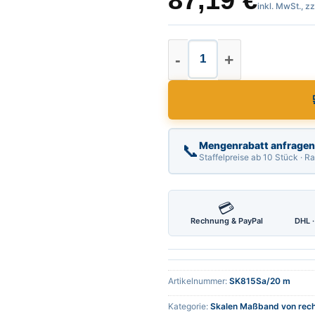
87,19
€
inkl. MwSt., z
Skalen Maßband Län
Mengenrabatt anfragen
📞
Staffelpreise ab 10 Stück · 
💳
Rechnung & PayPal
DHL ·
Artikelnummer:
SK815Sa/20 m
Kategorie:
Skalen Maßband von rech