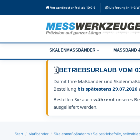
Zum
🚚 Versandkostenfrei ab 100 €
📦 Lieferung in 1–3 
Inhalt
springen
SKALENMASSBÄNDER
MASSBAND &
🗓️
BETRIEBSURLAUB VOM 03.0
Damit Ihre Maßbänder und Skalenmaß
Bestellung
bis spätestens 29.07.2026
Bestellen Sie auch
während
unseres Bet
ausgeliefert werden.
Start
/
Maßbänder
/
Skalenmaßbänder mit Selbstklebefolie, selbstk