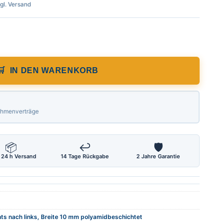
zgl. Versand
ge 20,00 m, von rechts nach links, mit Se
IN DEN WARENKORB
Rahmenverträge
📦
↩
🛡
 24 h Versand
14 Tage Rückgabe
2 Jahre Garantie
ts nach links, Breite 10 mm polyamidbeschichtet