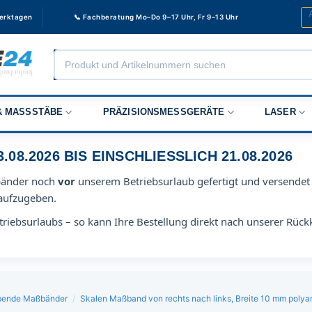
Werktagen
📞 Fachberatung Mo–Do 9–17 Uhr, Fr 9–13 Uhr
Products
search
 MASSSTÄBE
PRÄZISIONSMESSGERÄTE
LASER
8.2026 BIS EINSCHLIESSLICH 21.08.2026
bänder noch
vor
unserem Betriebsurlaub gefertigt und versendet 
aufzugeben.
riebsurlaubs – so kann Ihre Bestellung direkt nach unserer Rück
lebende Maßbänder
/
Skalen Maßband von rechts nach links, Breite 10 mm polya