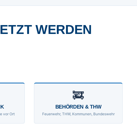
SETZT WERDEN
🚒
RK
BEHÖRDEN & THW
e vor Ort
Feuerwehr, THW, Kommunen, Bundeswehr