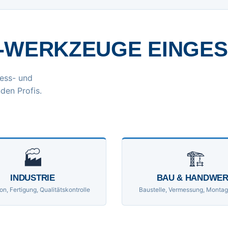
-WERKZEUGE EINGE
ess- und
den Profis.
🏭
🏗
INDUSTRIE
BAU & HANDWE
on, Fertigung, Qualitätskontrolle
Baustelle, Vermessung, Montag