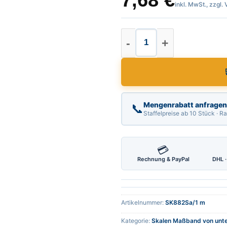
7,68
€
inkl. MwSt., zzgl.
Skalen Maßband Län
Mengenrabatt anfragen
📞
Staffelpreise ab 10 Stück · 
💳
Rechnung & PayPal
DHL ·
Artikelnummer:
SK882Sa/1 m
Kategorie:
Skalen Maßband von unte