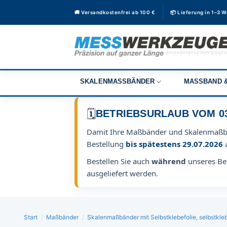
Zum
🚚 Versandkostenfrei ab 100 €
📦 Lieferung in 1–3 
Inhalt
springen
SKALENMASSBÄNDER
MASSBAND &
🗓️
BETRIEBSURLAUB VOM 03.0
Damit Ihre Maßbänder und Skalenmaß
Bestellung
bis spätestens 29.07.2026
Bestellen Sie auch
während
unseres Bet
ausgeliefert werden.
Start
/
Maßbänder
/
Skalenmaßbänder mit Selbstklebefolie, selbstk