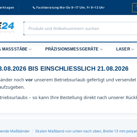
Werktagen
📞 Fachberatung Mo–Do 9–17 Uhr, Fr 9–13 Uhr
Products
search
 MASSSTÄBE
PRÄZISIONSMESSGERÄTE
LASER
8.2026 BIS EINSCHLIESSLICH 21.08.2026
bänder noch
vor
unserem Betriebsurlaub gefertigt und versendet 
aufzugeben.
riebsurlaubs – so kann Ihre Bestellung direkt nach unserer Rück
lebende Maßbänder
/
Skalen Maßband von unten nach oben, Breite 13 mm polya