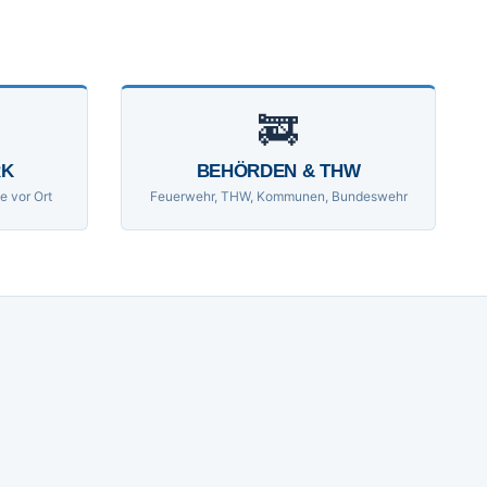
🚒
RK
BEHÖRDEN & THW
e vor Ort
Feuerwehr, THW, Kommunen, Bundeswehr