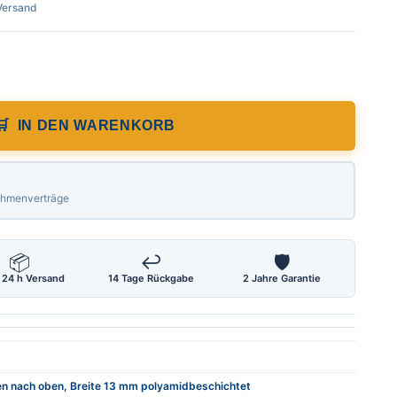
 Versand
ge 1,00 m, von unten nach oben, mit Selb
IN DEN WARENKORB
Rahmenverträge
📦
↩
🛡
 24 h Versand
14 Tage Rückgabe
2 Jahre Garantie
n nach oben, Breite 13 mm polyamidbeschichtet