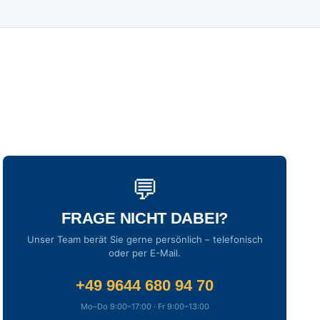
💬
FRAGE NICHT DABEI?
Unser Team berät Sie gerne persönlich – telefonisch
oder per E-Mail.
+49 9644 680 94 70
Mo–Do 9:00–17:00 · Fr 9:00–13:00