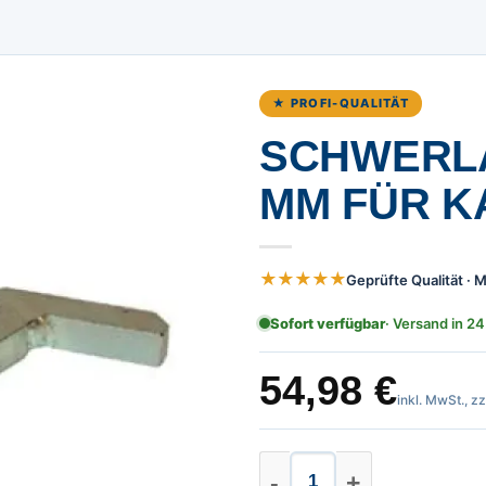
★ PROFI-QUALITÄT
SCHWERLA
MM FÜR 
★★★★★
Geprüfte Qualität ·
Sofort verfügbar
· Versand in 24
54,98
€
inkl. MwSt., z
Schwerlasthaken 1