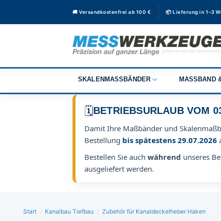
Zum
🚚 Versandkostenfrei ab 100 €
📦 Lieferung in 1–3 
Inhalt
springen
SKALENMASSBÄNDER
MASSBAND &
🗓️
BETRIEBSURLAUB VOM 03.0
Damit Ihre Maßbänder und Skalenmaß
Bestellung
bis spätestens 29.07.2026
Bestellen Sie auch
während
unseres Bet
ausgeliefert werden.
Start
/
Kanalbau Tiefbau
/
Zubehör für Kanaldeckelheber Haken