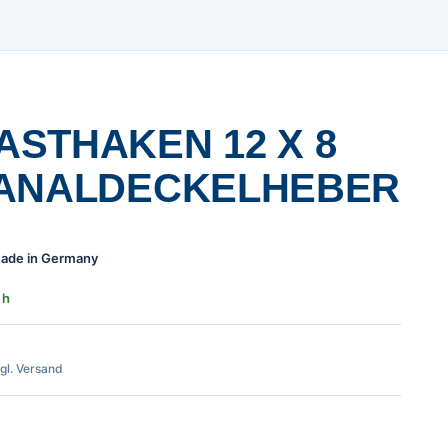
STHAKEN 12 X 8
KANALDECKELHEBER
 Made in Germany
 h
zgl. Versand
2 x 8 mm für Kanaldeckelheber Menge