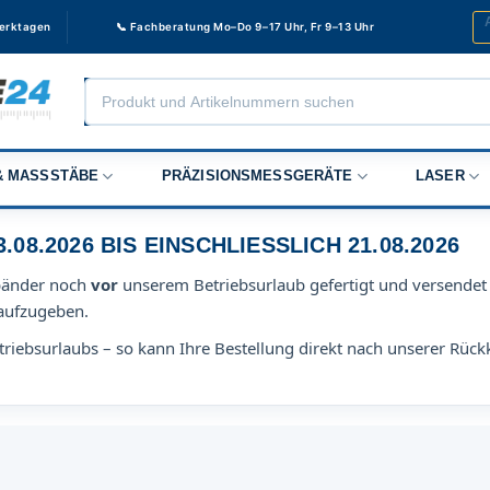
Werktagen
📞 Fachberatung Mo–Do 9–17 Uhr, Fr 9–13 Uhr
Products
search
 MASSSTÄBE
PRÄZISIONSMESSGERÄTE
LASER
8.2026 BIS EINSCHLIESSLICH 21.08.2026
bänder noch
vor
unserem Betriebsurlaub gefertigt und versendet 
aufzugeben.
riebsurlaubs – so kann Ihre Bestellung direkt nach unserer Rück