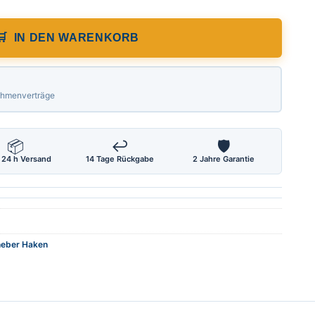
IN DEN WARENKORB
Rahmenverträge
📦
↩
🛡
 24 h Versand
14 Tage Rückgabe
2 Jahre Garantie
heber Haken