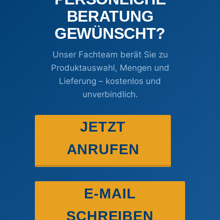
BERATUNG
GEWÜNSCHT?
Unser Fachteam berät Sie zu
Produktauswahl, Mengen und
Lieferung – kostenlos und
unverbindlich.
JETZT
ANRUFEN
E-MAIL
SCHREIBEN