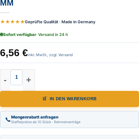
M
★★★★★
Geprüfte Qualität · Made in Germany
Sofort verfügbar
· Versand in 24 h
6,56
€
inkl. MwSt., zzgl. Versand
Schlosserwinkel verzinkt / ohne 
IN DEN WARENKORB
Mengenrabatt anfragen
📞
Staffelpreise ab 10 Stück · Rahmenverträge