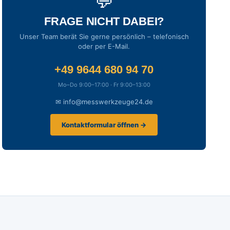
💬
FRAGE NICHT DABEI?
Unser Team berät Sie gerne persönlich – telefonisch
oder per E-Mail.
+49 9644 680 94 70
Mo–Do 9:00–17:00 · Fr 9:00–13:00
✉ info@messwerkzeuge24.de
Kontaktformular öffnen →