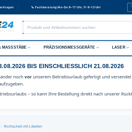
Werktagen
📞 Fachberatung Mo–Do 9–17 Uhr, Fr 9–13 Uhr
Products
search
 MASSSTÄBE
PRÄZISIONSMESSGERÄTE
LASER
8.2026 BIS EINSCHLIESSLICH 21.08.2026
bänder noch
vor
unserem Betriebsurlaub gefertigt und versendet 
aufzugeben.
riebsurlaubs – so kann Ihre Bestellung direkt nach unserer Rück
/
Richtscheit mit Libellen