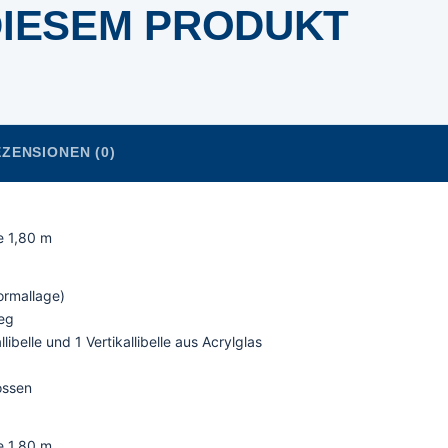
DIESEM PRODUKT
ZENSIONEN (0)
ge 1,80 m
ormallage)
teg
ibelle und 1 Vertikallibelle aus Acrylglas
ossen
ge 1,80 m