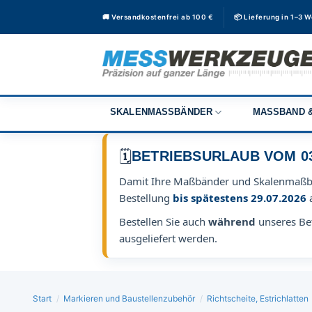
Zum
🚚 Versandkostenfrei ab 100 €
📦 Lieferung in 1–3 
Inhalt
springen
SKALENMASSBÄNDER
MASSBAND &
🗓️
BETRIEBSURLAUB VOM 03.0
Damit Ihre Maßbänder und Skalenmaß
Bestellung
bis spätestens 29.07.2026
Bestellen Sie auch
während
unseres Bet
ausgeliefert werden.
Start
/
Markieren und Baustellenzubehör
/
Richtscheite, Estrichlatten