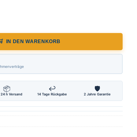
ellen und 2 Griffen, 100 x 18 mm, Länge 1,
IN DEN WARENKORB
Rahmenverträge
📦
↩
🛡
 24 h Versand
14 Tage Rückgabe
2 Jahre Garantie