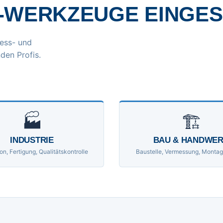
-WERKZEUGE EINGE
ess- und
den Profis.
🏭
🏗
INDUSTRIE
BAU & HANDWE
on, Fertigung, Qualitätskontrolle
Baustelle, Vermessung, Montag