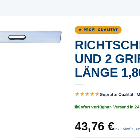
★ PROFI-QUALITÄT
RICHTSCHE
UND 2 GRI
LÄNGE 1,8
★★★★★
Geprüfte Qualität ·
Sofort verfügbar
· Versand in 24
43,76
€
inkl. MwSt., z