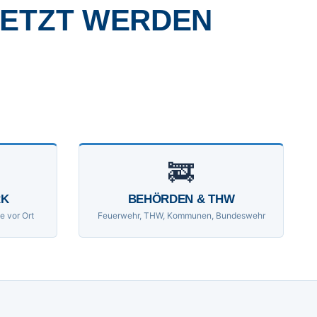
SETZT WERDEN
🚒
RK
BEHÖRDEN & THW
e vor Ort
Feuerwehr, THW, Kommunen, Bundeswehr