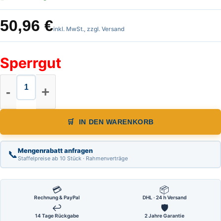
50,96
€
inkl. MwSt., zzgl. Versand
Sperrgut
Richtscheit Länge 2,00 m mit 1 Hori
IN DEN WARENKORB
Mengenrabatt anfragen
📞
Staffelpreise ab 10 Stück · Rahmenverträge
💳
📦
Rechnung & PayPal
DHL · 24 h Versand
↩
🛡
14 Tage Rückgabe
2 Jahre Garantie