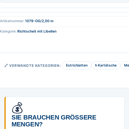
Artikelnummer:
1079-OG/2,00 m
Kategorie:
Richtscheit mit Libellen
Estrichlatten
h Kartätsche
Me
🔗 VERWANDTE KATEGORIEN:
💰
SIE BRAUCHEN GRÖSSERE M
ENGEN?