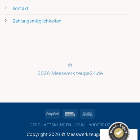
Kontakt
Zahlungsmöglichkeiten
©
2026 Messwerkzeuge24.de
Kundenbewertungen und Erfahrungen zu
Messwerkzeuge24.de
SEHR GUT
%
100
PayPal
Rechung
Bank
Empfehlungen auf
ProvenExpert.com
Transfer
5,00
/
5,00
GESCHÄFTSKUNDEN LOGIN
WIDERRUF
Copyright 2026 © Messwerkzeuge24.de
1