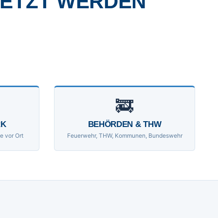
SETZT WERDEN
🚒
RK
BEHÖRDEN & THW
e vor Ort
Feuerwehr, THW, Kommunen, Bundeswehr