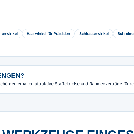
henwinkel
Haarwinkel für Präzision
Schlosserwinkel
Schreine
NGEN?
örden erhalten attraktive Staffelpreise und Rahmenverträge für r