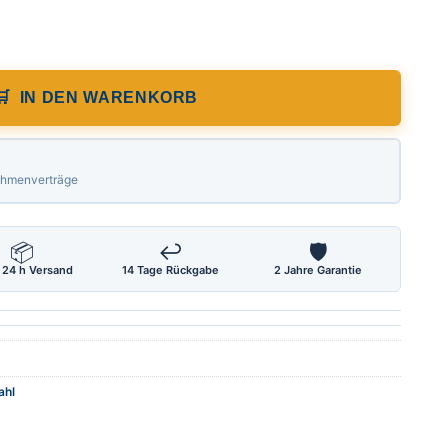
chwinkel/nichtrostender Stahl/ Länge 30
IN DEN WARENKORB
Rahmenverträge
📦
↩
🛡
 24 h Versand
14 Tage Rückgabe
2 Jahre Garantie
ahl