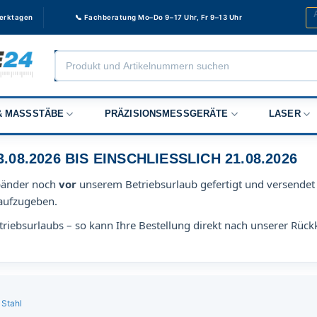
Werktagen
📞 Fachberatung Mo–Do 9–17 Uhr, Fr 9–13 Uhr
Products
search
 MASSSTÄBE
PRÄZISIONSMESSGERÄTE
LASER
8.2026 BIS EINSCHLIESSLICH 21.08.2026
bänder noch
vor
unserem Betriebsurlaub gefertigt und versendet 
aufzugeben.
riebsurlaubs – so kann Ihre Bestellung direkt nach unserer Rück
 Stahl