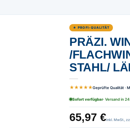
★ PROFI-QUALITÄT
PRÄZI. WI
/FLACHWI
STAHL/ L
★★★★★
Geprüfte Qualität ·
Sofort verfügbar
· Versand in 24
65,97
€
inkl. MwSt., z