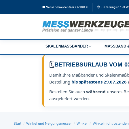
Zum
🚚 Versandkostenfrei ab 100 €
📦 Lieferung in 1–3 
Inhalt
springen
SKALENMASSBÄNDER
MASSBAND &
🗓️
BETRIEBSURLAUB VOM 03.0
Damit Ihre Maßbänder und Skalenmaß
Bestellung
bis spätestens 29.07.2026
Bestellen Sie auch
während
unseres Bet
ausgeliefert werden.
Start
/
Winkel und Neigungsmesser
/
Winkel
/
Winkel nichtrostenden