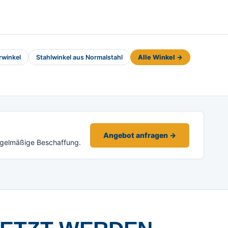
rwinkel
Stahlwinkel aus Normalstahl
Alle Winkel →
Angebot anfragen →
egelmäßige Beschaffung.