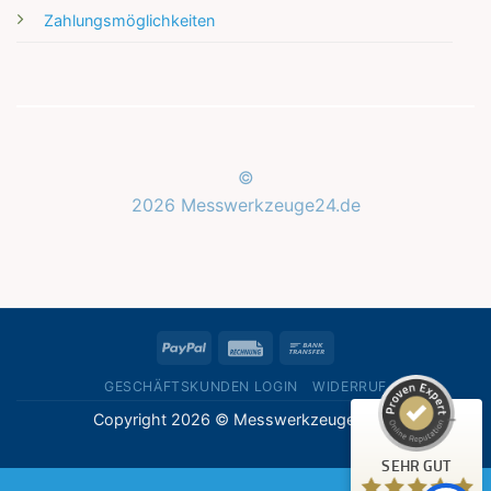
Zahlungsmöglichkeiten
©
2026 Messwerkzeuge24.de
Kundenbewertungen und Erfahrungen zu
Messwerkzeuge24.de
SEHR GUT
%
100
PayPal
Rechung
Bank
Empfehlungen auf
ProvenExpert.com
Transfer
5,00
/
5,00
GESCHÄFTSKUNDEN LOGIN
WIDERRUF
Copyright 2026 © Messwerkzeuge24.de
1
Bewertung auf ProvenExpert.com
SEHR GUT