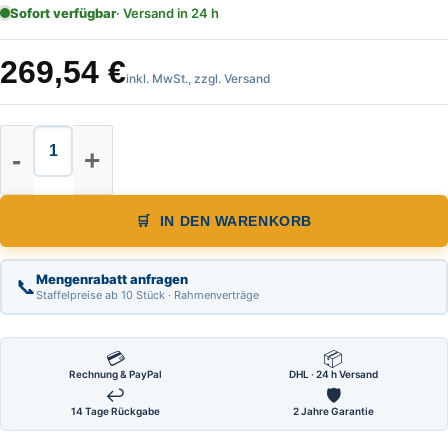
Sofort verfügbar
· Versand in 24 h
269,54
€
inkl. MwSt., zzgl. Versand
Nivelliergerät Nestle NLS 24 Menge
IN DEN WARENKORB
Mengenrabatt anfragen
📞
Staffelpreise ab 10 Stück · Rahmenverträge
💳
📦
Rechnung & PayPal
DHL · 24 h Versand
↩
🛡
14 Tage Rückgabe
2 Jahre Garantie