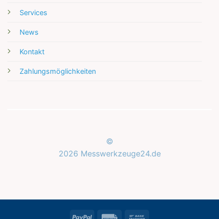
Services
News
Kontakt
Zahlungsmöglichkeiten
©
2026 Messwerkzeuge24.de
Kundenbewertungen und Erfahrungen zu
Messwerkzeuge24.de
SEHR GUT
%
100
PayPal
Rechung
Bank