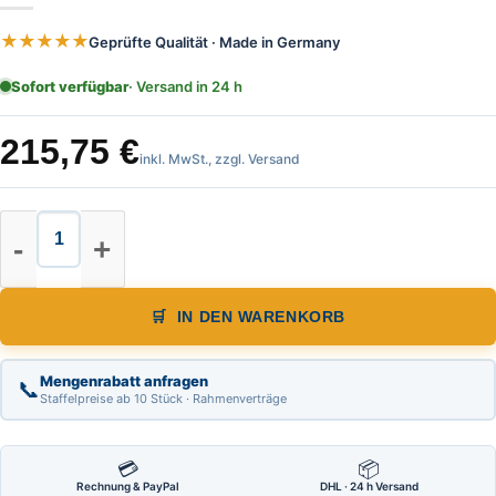
★★★★★
Geprüfte Qualität · Made in Germany
Sofort verfügbar
· Versand in 24 h
215,75
€
inkl. MwSt., zzgl. Versand
Nestle Holzstativ Höhe 90 - 170 cm
IN DEN WARENKORB
Mengenrabatt anfragen
📞
Staffelpreise ab 10 Stück · Rahmenverträge
💳
📦
Rechnung & PayPal
DHL · 24 h Versand