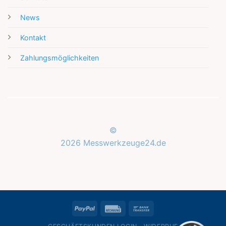
News
Kontakt
Zahlungsmöglichkeiten
©
2026 Messwerkzeuge24.de
Kundenbewertungen und Erfahrungen zu
Messwerkzeuge24.de
SEHR GUT
%
100
PayPal
Rechung
Bank
Empfehlungen auf
ProvenExpert.com
Transfer
5,00
/
5,00