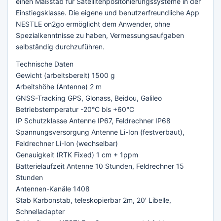
einen Maßstab für Satellitenpositonierungssysteme in der
Einstiegsklasse. Die eigene und benutzerfreundliche App
NESTLE on2go ermöglicht dem Anwender, ohne
Spezialkenntnisse zu haben, Vermessungsaufgaben
selbständig durchzuführen.
Technische Daten
Gewicht (arbeitsbereit) 1500 g
Arbeitshöhe (Antenne) 2 m
GNSS-Tracking GPS, Glonass, Beidou, Galileo
Betriebstemperatur -20°C bis +60°C
IP Schutzklasse Antenne IP67, Feldrechner IP68
Spannungsversorgung Antenne Li-Ion (festverbaut),
Feldrechner Li-Ion (wechselbar)
Genauigkeit (RTK Fixed) 1 cm + 1ppm
Batterielaufzeit Antenne 10 Stunden, Feldrechner 15
Stunden
Antennen-Kanäle 1408
Stab Karbonstab, teleskopierbar 2m, 20′ Libelle,
Schnelladapter