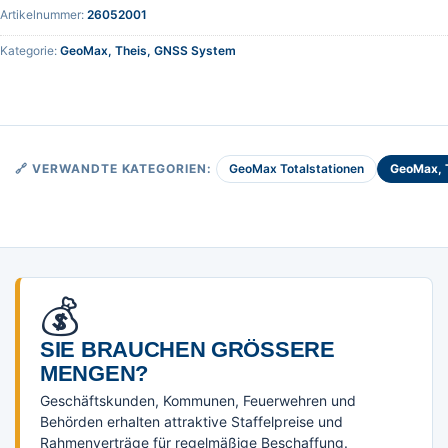
Artikelnummer:
26052001
Kategorie:
GeoMax, Theis, GNSS System
GeoMax Totalstationen
GeoMax, 
🔗 VERWANDTE KATEGORIEN:
💰
SIE BRAUCHEN GRÖSSERE M
ENGEN?
Geschäftskunden, Kommunen, Feuerwehren und
Behörden erhalten attraktive Staffelpreise und
Rahmenverträge für regelmäßige Beschaffung.