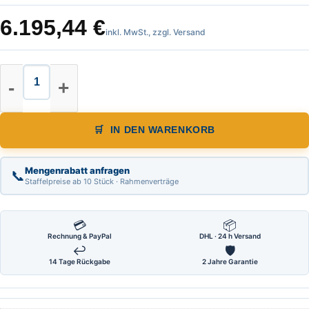
6.195,44
€
inkl. MwSt., zzgl. Versand
Nestle GNPS-52 System komplett, 
IN DEN WARENKORB
Mengenrabatt anfragen
📞
Staffelpreise ab 10 Stück · Rahmenverträge
💳
📦
Rechnung & PayPal
DHL · 24 h Versand
↩
🛡
14 Tage Rückgabe
2 Jahre Garantie