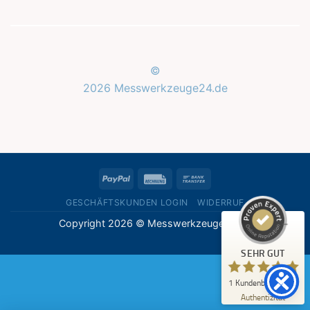
©
2026 Messwerkzeuge24.de
Kundenbewertungen und Erfahrungen zu
Messwerkzeuge24.de
SEHR GUT
%
100
PayPal
Rechung
Bank
Empfehlungen auf
ProvenExpert.com
Transfer
5,00
/
5,00
GESCHÄFTSKUNDEN LOGIN
WIDERRUF
Copyright 2026 © Messwerkzeuge24.de
1
Bewertung auf ProvenExpert.com
SEHR GUT
Erfahren Sie mehr über dieses Bewertungssiegel
1
Kundenbewertung
Profil ansehen
07.05.2026
Authentizität