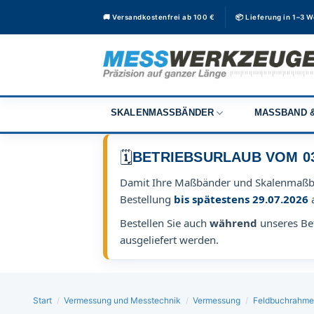
Zum
🚚 Versandkostenfrei ab 100 €
📦 Lieferung in 1–3 
Inhalt
springen
SKALENMASSBÄNDER
MASSBAND &
🗓️
BETRIEBSURLAUB VOM 03.0
Damit Ihre Maßbänder und Skalenmaß
Bestellung
bis spätestens 29.07.2026
Bestellen Sie auch
während
unseres Bet
ausgeliefert werden.
Start
/
Vermessung und Messtechnik
/
Vermessung
/
Feldbuchrahmen