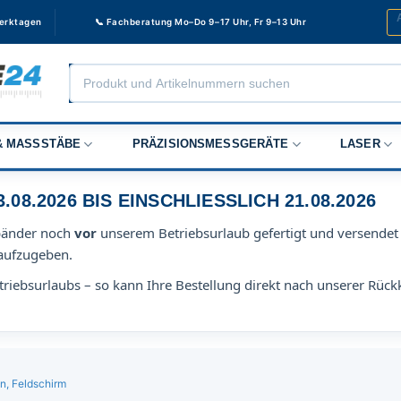
Werktagen
📞 Fachberatung Mo–Do 9–17 Uhr, Fr 9–13 Uhr
Products
search
 MASSSTÄBE
PRÄZISIONSMESSGERÄTE
LASER
8.2026 BIS EINSCHLIESSLICH 21.08.2026
bänder noch
vor
unserem Betriebsurlaub gefertigt und versendet 
aufzugeben.
riebsurlaubs – so kann Ihre Bestellung direkt nach unserer Rück
, Feldschirm