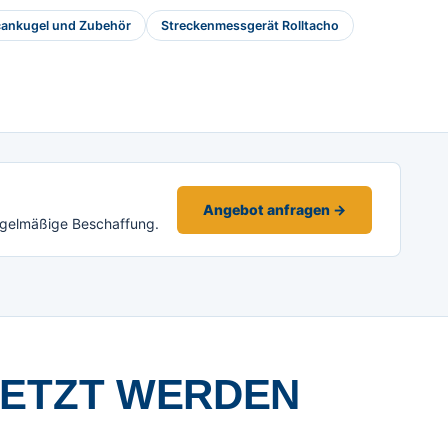
ankugel und Zubehör
Streckenmessgerät Rolltacho
Angebot anfragen →
egelmäßige Beschaffung.
SETZT WERDEN