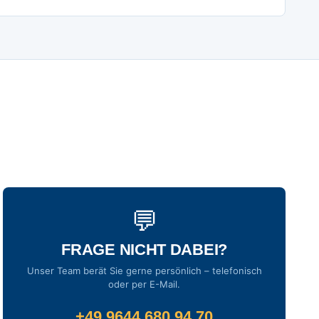
💬
FRAGE NICHT DABEI?
Unser Team berät Sie gerne persönlich – telefonisch
oder per E-Mail.
+49 9644 680 94 70