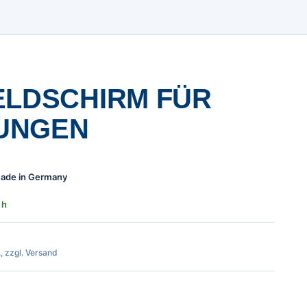
ELDSCHIRM FÜR
UNGEN
 Made in Germany
 h
., zzgl. Versand
 für Vermessungen Menge