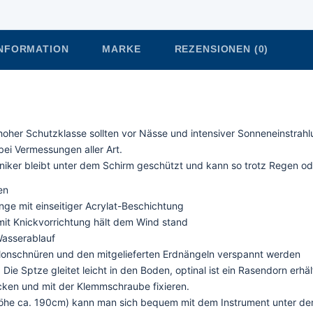
INFORMATION
MARKE
REZENSIONEN (0)
her Schutzklasse sollten vor Nässe und intensiver Sonneneinstrahlu
bei Vermessungen aller Art.
iker bleibt unter dem Schirm geschützt und kann so trotz Regen ode
en
nge mit einseitiger Acrylat-Beschichtung
mit Knickvorrichtung hält dem Wind stand
Wasserablauf
erlonschnüren und den mitgelieferten Erdnängeln verspannt werden
 Die Sptze gleitet leicht in den Boden, optinal ist ein Rasendorn erhäl
ken und mit der Klemmschraube fixieren.
Höhe ca. 190cm) kann man sich bequem mit dem Instrument unter dem