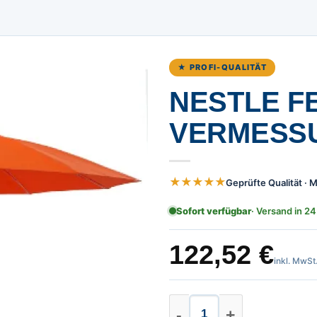
★ PROFI-QUALITÄT
NESTLE F
VERMESS
★★★★★
Geprüfte Qualität ·
Sofort verfügbar
· Versand in 24
122,52
€
inkl. MwSt
Nestle Feldschirm