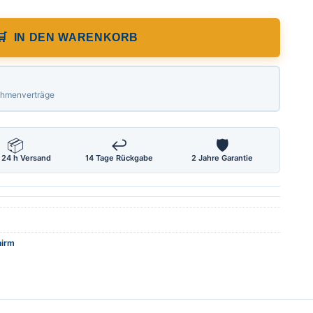
IN DEN WARENKORB
Rahmenverträge
📦
↩
🛡
 24 h Versand
14 Tage Rückgabe
2 Jahre Garantie
hirm