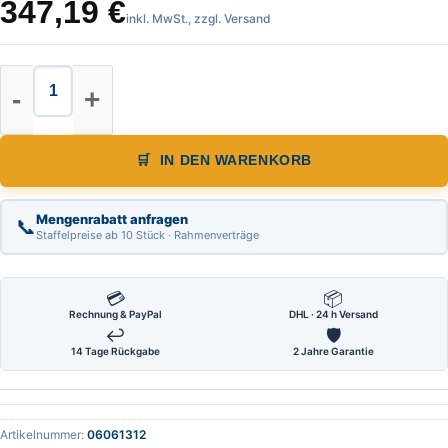
347,19
€
inkl. MwSt., zzgl. Versand
Messstift Satz Länge 50 mm Maße
IN DEN WARENKORB
Mengenrabatt anfragen
📞
Staffelpreise ab 10 Stück · Rahmenverträge
💳
📦
Rechnung & PayPal
DHL · 24 h Versand
↩
🛡
14 Tage Rückgabe
2 Jahre Garantie
Artikelnummer:
06061312