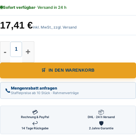
Sofort verfügbar
· Versand in 24 h
17,41
€
inkl. MwSt., zzgl. Versand
MAGNETIC Magnet Wasserwaage Le
IN DEN WARENKORB
Mengenrabatt anfragen
📞
Staffelpreise ab 10 Stück · Rahmenverträge
💳
📦
Rechnung & PayPal
DHL · 24 h Versand
↩
🛡
14 Tage Rückgabe
2 Jahre Garantie