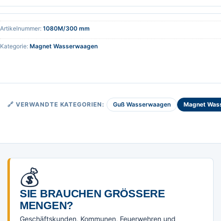
Artikelnummer:
1080M/300 mm
Kategorie:
Magnet Wasserwaagen
Guß Wasserwaagen
Magnet Was
🔗 VERWANDTE KATEGORIEN:
💰
SIE BRAUCHEN GRÖSSERE M
ENGEN?
Geschäftskunden, Kommunen, Feuerwehren und