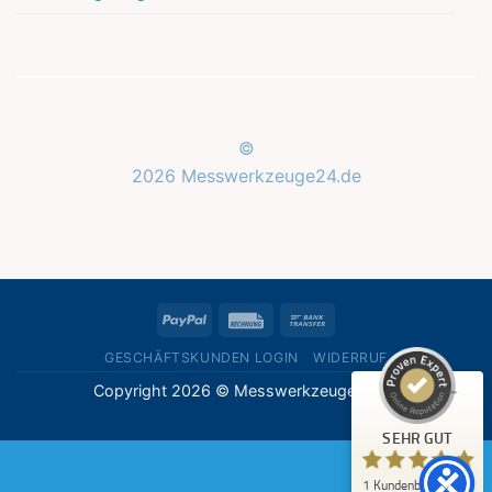
©
2026 Messwerkzeuge24.de
Kundenbewertungen und Erfahrungen zu
Messwerkzeuge24.de
SEHR GUT
%
100
PayPal
Rechung
Bank
Empfehlungen auf
ProvenExpert.com
Transfer
5,00
/
5,00
GESCHÄFTSKUNDEN LOGIN
WIDERRUF
Copyright 2026 © Messwerkzeuge24.de
1
Bewertung auf ProvenExpert.com
SEHR GUT
Erfahren Sie mehr über dieses Bewertungssiegel
1
Kundenbewertung