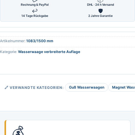
Rechnung & PayPal
DHL · 24 h Versand
↩
🛡
14 Tage Rückgabe
2 Jahre Garantie
Artikelnummer:
1083/1500 mm
Kategorie:
Wasserwaage verbreiterte Auflage
Guß Wasserwaagen
Magnet Was
🔗 VERWANDTE KATEGORIEN:
💰