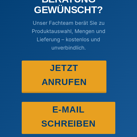
GEWÜNSCHT?
Unser Fachteam berät Sie zu
Produktauswahl, Mengen und
Lieferung – kostenlos und
unverbindlich.
JETZT
ANRUFEN
E-MAIL
SCHREIBEN