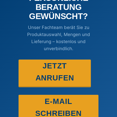
BERATUNG
GEWÜNSCHT?
Unser Fachteam berät Sie zu
Produktauswahl, Mengen und
Lieferung – kostenlos und
unverbindlich.
JETZT
ANRUFEN
E-MAIL
SCHREIBEN