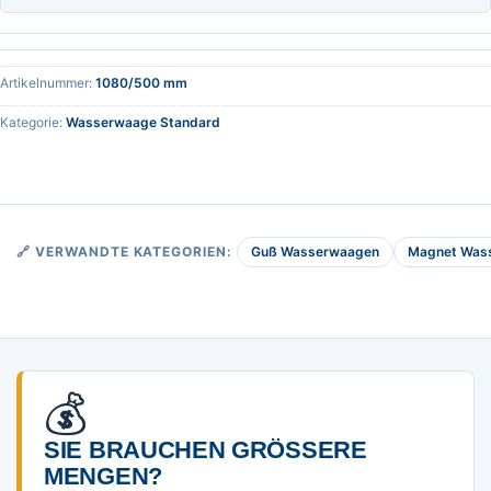
Artikelnummer:
1080/500 mm
Kategorie:
Wasserwaage Standard
Guß Wasserwaagen
Magnet Was
🔗 VERWANDTE KATEGORIEN:
💰
SIE BRAUCHEN GRÖSSERE M
ENGEN?