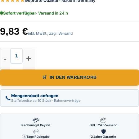
★★★★★
Geprüfte Qualität · Made in Germany
Sofort verfügbar
· Versand in 24 h
9,83
€
inkl. MwSt., zzgl. Versand
Leichtmetall Wasserwaage, 1Horizo
IN DEN WARENKORB
Mengenrabatt anfragen
📞
Staffelpreise ab 10 Stück · Rahmenverträge
💳
📦
Rechnung & PayPal
DHL · 24 h Versand
↩
🛡
14 Tage Rückgabe
2 Jahre Garantie